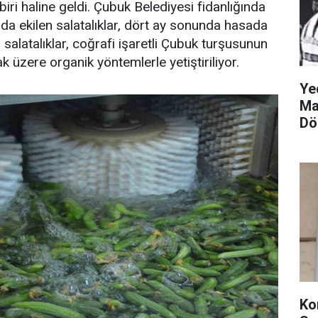
biri haline geldi. Çubuk Belediyesi fidanlığında
nda ekilen salatalıklar, dört ay sonunda hasada
u salatalıklar, coğrafi işaretli Çubuk turşusunun
k üzere organik yöntemlerle yetiştiriliyor.
Ye
Ma
Dö
Ko