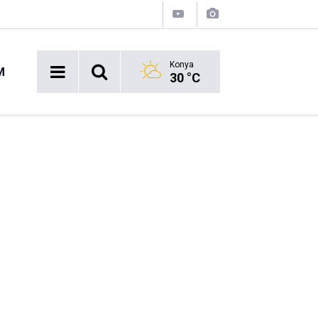
Konya
M
30 °C