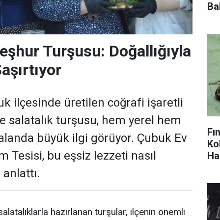
Ba
şhur Turşusu: Doğallığıyla
aşırtıyor
 ilçesinde üretilen coğrafi işaretli
kle salatalık turşusu, hem yerel hem
Fı
 alanda büyük ilgi görüyor. Çubuk Ev
Ko
m Tesisi, bu eşsiz lezzeti nasıl
Ha
 anlattı.
salatalıklarla hazırlanan turşular, ilçenin önemli