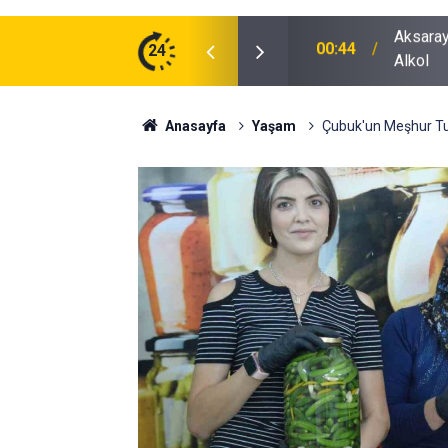
ğu Otomobilde Şoke Eden Sonuç: 1.89 Promil
24
00:41
Polatlı
Anasayfa
Yaşam
Çubuk'un Meşhur Tur