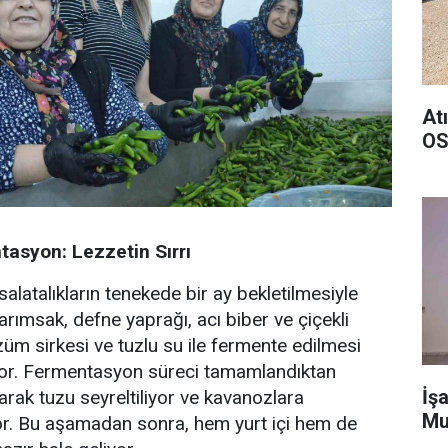
At
OS
asyon: Lezzetin Sırrı
alatalıkların tenekede bir ay bekletilmesiyle
arımsak, defne yaprağı, acı biber ve çiçekli
züm sirkesi ve tuzlu su ile fermente edilmesi
liyor. Fermentasyon süreci tamamlandıktan
İşa
arak tuzu seyreltiliyor ve kavanozlara
Mu
lıyor. Bu aşamadan sonra, hem yurt içi hem de