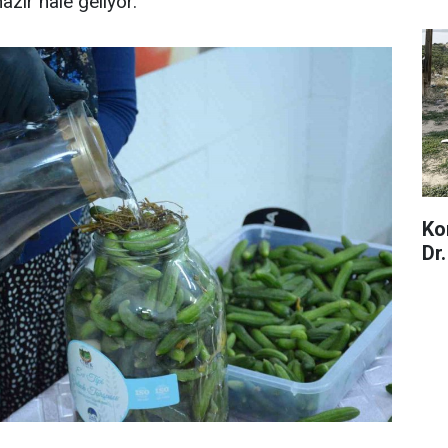
hazır hale geliyor.
Ko
Dr