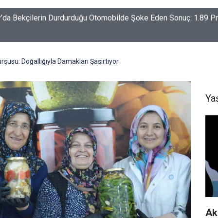
-Haymana-Konya hattı bölünmüş yol oluyor
şusu: Doğallığıyla Damakları Şaşırtıyor
Ya
Ak