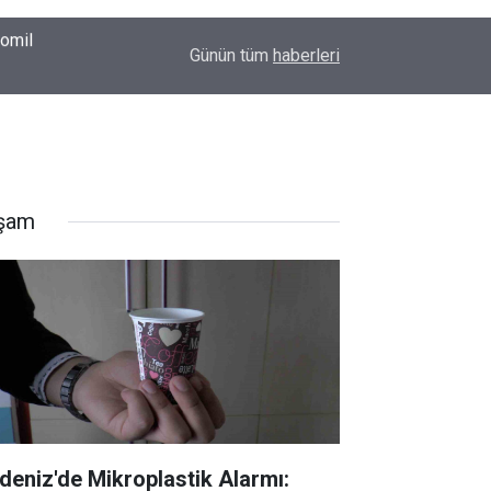
00:37
Erkin Koray'ı bir tek onlar hatırladı
Günün tüm
haberleri
şam
deniz'de Mikroplastik Alarmı: