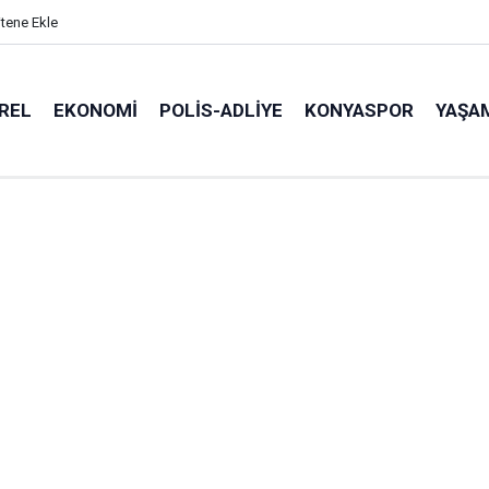
itene Ekle
REL
EKONOMI
POLİS-ADLİYE
KONYASPOR
YAŞA