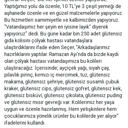
Yaptığımız yolu da özenle, 10 TL'ye 3 çeşit yemeği de
aşhanede özenle ve en güzel malzemelerle yapıyoruz.
Bu hizmetleri samimiyetle ve kalbimizden yapıyoruz.
"Vatandaşımız her şeyin en iyisine layık" diyerek
yapıyoruz" dedi. Bu güne kadar bin 250 adet glütensiz
gıda kolisini çölyak hastası vatandaşlara
ulaştırdıklarını ifade eden Seçer, "Arkadaşlarımız
hazırlıklarını yaptılar. Ramazan Ayı'nda da bizde kaydı
olan çölyak hastası vatandaşımıza bu kolileri
ulaştıracağız. İçerisinde; ayçiçek yağı, siyah çay,
pilavlık pirinç, kırmızı iç mercimek, tuz, glütensiz
makarna, glütensiz şehriye, glütensiz susamlı çubuk
kraker, glütensiz cips, glütensiz gofret, glütensiz kek,
glütensiz bisküvi, glütensiz çikolata, glütensiz puding
ve glütensiz mısır gevreği var. Kolilerimiz her yaşa
uygun ve özenle hazırlanmış. Hem yetişkinlere hem
çocuklarımıza yönelik ürünler bu kolilerde yer alıyor"
ifadelerini kullandı.