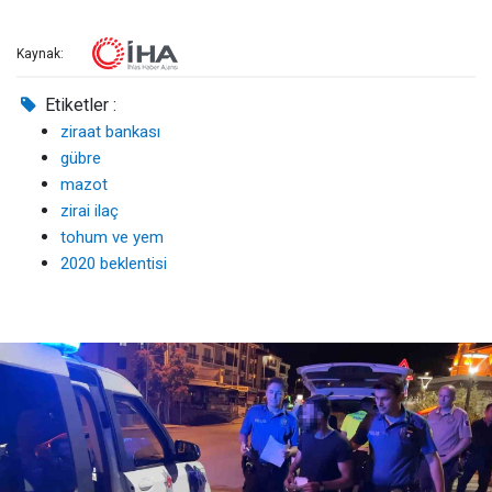
Kaynak:
Etiketler :
ziraat bankası
gübre
mazot
zirai ilaç
tohum ve yem
2020 beklentisi