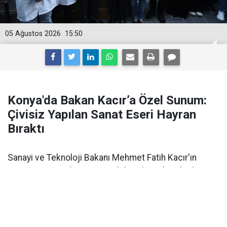
05 Ağustos 2026
15:50
Konya'da Bakan Kacır’a Özel Sunum:
Çivisiz Yapılan Sanat Eseri Hayran
Bıraktı
Sanayi ve Teknoloji Bakanı Mehmet Fatih Kacır'ın
Konya ziyaretinde Konya Mobilyacılar Odası, kadim
zanaatı günümüz teknolojisiyle buluşturan projeleri
tanıttı.