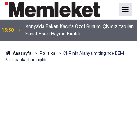
Konya'da Bakan Kacır’a Özel Sunum: Çivisiz Yapılan
15:50
Sanat Eseri Hayran Bıraktı
Srebrenitsa'dan Ramallah'a Uzanan Tarihi Yolculuk!
15:47
Başkan Kılca Mitinge Katıldı
Anasayfa
Politika
CHP’nin Alanya mitinginde DEM
Parti pankartları açıldı