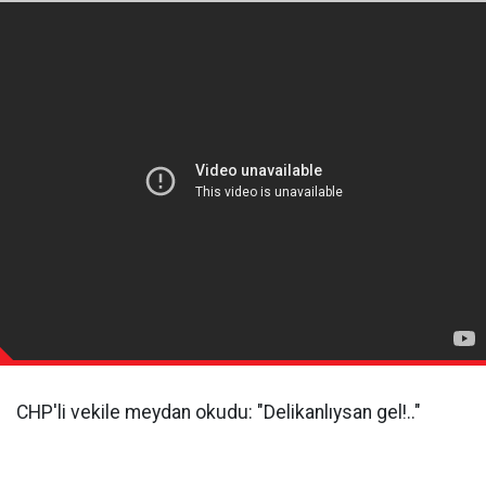
CHP'li vekile meydan okudu: "Delikanlıysan gel!.."