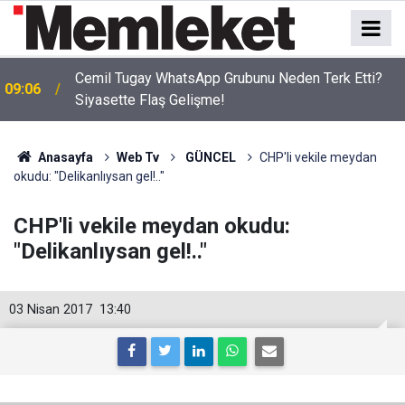
Cemil Tugay WhatsApp Grubunu Neden Terk Etti?
09:06
Siyasette Flaş Gelişme!
Anasayfa
Web Tv
GÜNCEL
CHP'li vekile meydan
okudu: "Delikanlıysan gel!.."
CHP'li vekile meydan okudu:
"Delikanlıysan gel!.."
03 Nisan 2017
13:40