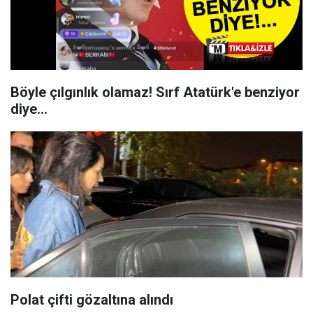
Böyle çılgınlık olamaz! Sırf Atatürk'e benziyor
diye...
Polat çifti gözaltına alındı