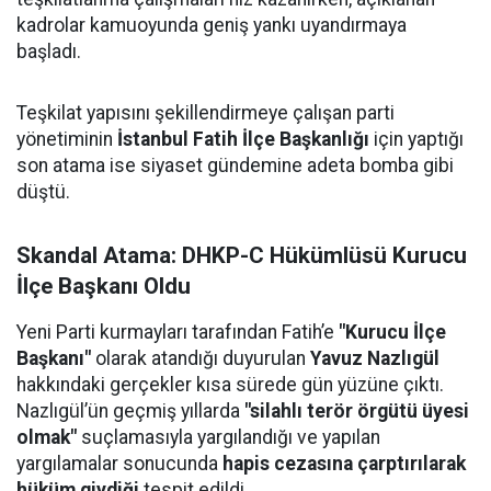
kadrolar kamuoyunda geniş yankı uyandırmaya
başladı.
Teşkilat yapısını şekillendirmeye çalışan parti
yönetiminin
İstanbul Fatih İlçe Başkanlığı
için yaptığı
son atama ise siyaset gündemine adeta bomba gibi
düştü.
Skandal Atama: DHKP-C Hükümlüsü Kurucu
İlçe Başkanı Oldu
Yeni Parti kurmayları tarafından Fatih’e
"Kurucu İlçe
Başkanı"
olarak atandığı duyurulan
Yavuz Nazlıgül
hakkındaki gerçekler kısa sürede gün yüzüne çıktı.
Nazlıgül’ün geçmiş yıllarda
"silahlı terör örgütü üyesi
olmak"
suçlamasıyla yargılandığı ve yapılan
yargılamalar sonucunda
hapis cezasına çarptırılarak
hüküm giydiği
tespit edildi.