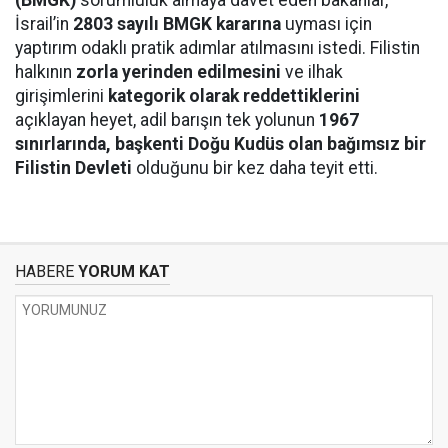
(BMGK)
sorumluluk almaya davet eden bakanlar,
İsrail’in
2803 sayılı BMGK kararına
uyması için
yaptırım odaklı pratik adımlar atılmasını istedi. Filistin
halkının
zorla yerinden edilmesini
ve ilhak
girişimlerini
kategorik olarak reddettiklerini
açıklayan heyet, adil barışın tek yolunun
1967
sınırlarında, başkenti Doğu Kudüs olan bağımsız bir
Filistin Devleti
olduğunu bir kez daha teyit etti.
HABERE
YORUM KAT