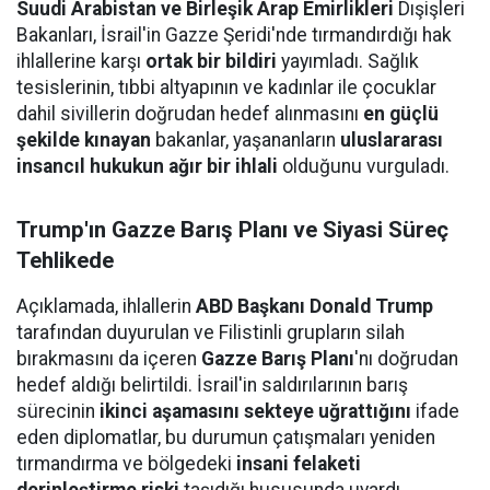
Suudi Arabistan ve Birleşik Arap Emirlikleri
Dışişleri
Bakanları, İsrail'in Gazze Şeridi'nde tırmandırdığı hak
ihlallerine karşı
ortak bir bildiri
yayımladı. Sağlık
tesislerinin, tıbbi altyapının ve kadınlar ile çocuklar
dahil sivillerin doğrudan hedef alınmasını
en güçlü
şekilde kınayan
bakanlar, yaşananların
uluslararası
insancıl hukukun ağır bir ihlali
olduğunu vurguladı.
Trump'ın Gazze Barış Planı ve Siyasi Süreç
Tehlikede
Açıklamada, ihlallerin
ABD Başkanı Donald Trump
tarafından duyurulan ve Filistinli grupların silah
bırakmasını da içeren
Gazze Barış Planı
'nı doğrudan
hedef aldığı belirtildi. İsrail'in saldırılarının barış
sürecinin
ikinci aşamasını sekteye uğrattığını
ifade
eden diplomatlar, bu durumun çatışmaları yeniden
tırmandırma ve bölgedeki
insani felaketi