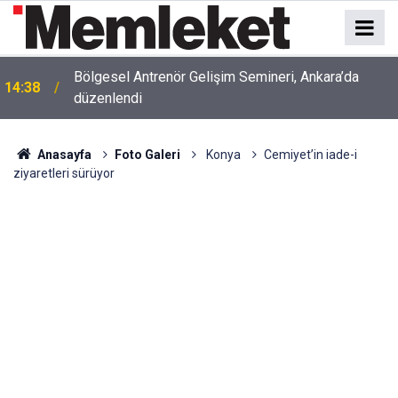
Sebahattin Şirin adıyla bilinen Muzaffer Şirin
14:37
hakkında gözaltı talimatı
Anasayfa
Foto Galeri
Konya
Cemiyet’in iade-i
ziyaretleri sürüyor