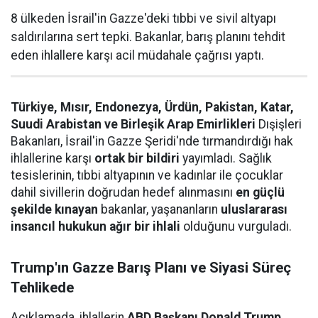
8 ülkeden İsrail'in Gazze'deki tıbbi ve sivil altyapı
saldırılarına sert tepki. Bakanlar, barış planını tehdit
eden ihlallere karşı acil müdahale çağrısı yaptı.
Türkiye, Mısır, Endonezya, Ürdün, Pakistan, Katar,
Suudi Arabistan ve Birleşik Arap Emirlikleri
Dışişleri
Bakanları, İsrail'in Gazze Şeridi'nde tırmandırdığı hak
ihlallerine karşı
ortak bir bildiri
yayımladı. Sağlık
tesislerinin, tıbbi altyapının ve kadınlar ile çocuklar
dahil sivillerin doğrudan hedef alınmasını
en güçlü
şekilde kınayan
bakanlar, yaşananların
uluslararası
insancıl hukukun ağır bir ihlali
olduğunu vurguladı.
Trump'ın Gazze Barış Planı ve Siyasi Süreç
Tehlikede
Açıklamada, ihlallerin
ABD Başkanı Donald Trump