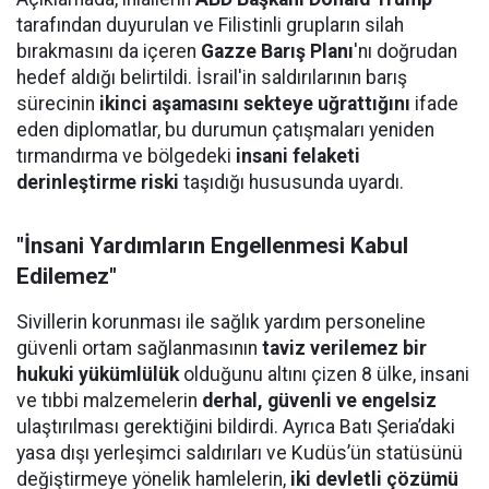
tarafından duyurulan ve Filistinli grupların silah
bırakmasını da içeren
Gazze Barış Planı
'nı doğrudan
hedef aldığı belirtildi. İsrail'in saldırılarının barış
sürecinin
ikinci aşamasını sekteye uğrattığını
ifade
eden diplomatlar, bu durumun çatışmaları yeniden
tırmandırma ve bölgedeki
insani felaketi
derinleştirme riski
taşıdığı hususunda uyardı.
"İnsani Yardımların Engellenmesi Kabul
Edilemez"
Sivillerin korunması ile sağlık yardım personeline
güvenli ortam sağlanmasının
taviz verilemez bir
hukuki yükümlülük
olduğunu altını çizen 8 ülke, insani
ve tıbbi malzemelerin
derhal, güvenli ve engelsiz
ulaştırılması gerektiğini bildirdi. Ayrıca Batı Şeria’daki
yasa dışı yerleşimci saldırıları ve Kudüs’ün statüsünü
değiştirmeye yönelik hamlelerin,
iki devletli çözümü