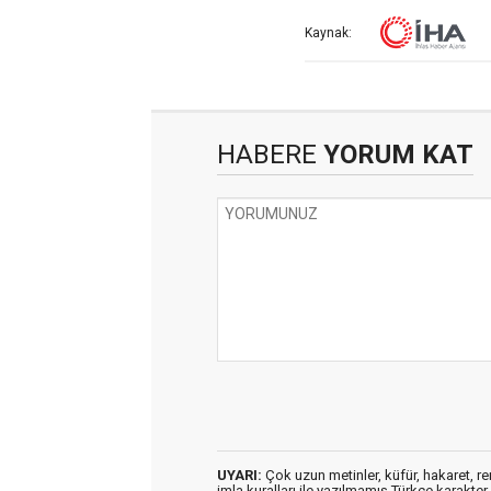
Kaynak:
HABERE
YORUM KAT
UYARI:
Çok uzun metinler, küfür, hakaret, ren
imla kuralları ile yazılmamış,Türkçe karakt