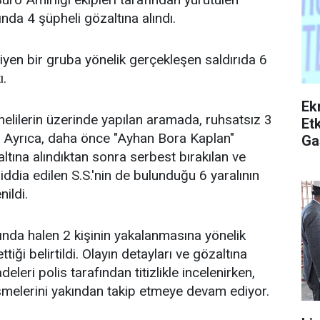
a 4 şüpheli gözaltına alındı.
en bir gruba yönelik gerçekleşen saldırıda 6
ı.
Ek
helilerin üzerinde yapılan aramada, ruhsatsız 3
Etk
i. Ayrıca, daha önce "Ayhan Bora Kaplan"
Ga
ına alındıktan sonra serbest bırakılan ve
 iddia edilen S.S.'nin de bulunduğu 6 yaralının
nildi.
da halen 2 kişinin yakalanmasına yönelik
iği belirtildi. Olayın detayları ve gözaltına
adeleri polis tarafından titizlikle incelenirken,
şmelerini yakından takip etmeye devam ediyor.