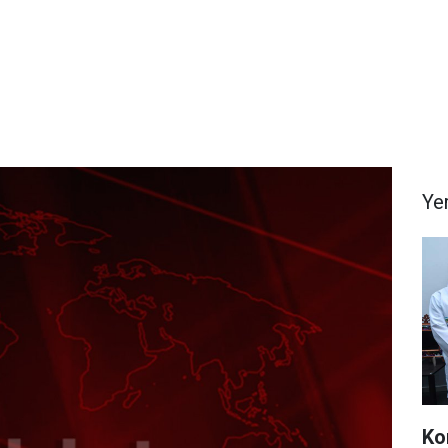
Ye
Ko