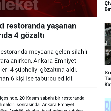
Çi
Bır
i restoranda yaşanan
rıda 4 gözaltı
restoranda meydana gelen silahlı
 yaralanırken, Ankara Emniyet
ri 4 şüpheliyi gözaltına aldı.
Sr
nan 6 kişi ise taburcu edildi.
Ta
Kat
ilçesinde, 20 Kasım sabahı bir restoranda
ı saldırı sonrasında, Ankara Emniyet
ro Amirliği ekipleri tarafından yürütülen