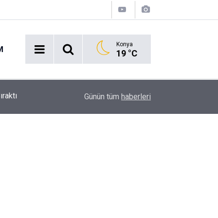
Konya
M
19 °C
Ekmek Temasıyla Yola Çıkan Dev Etkinlik Başlıyo
15:38
Günün tüm
haberleri
Geri Sayım!