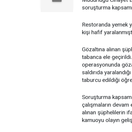
soruşturma kapsamınd
Restoranda yemek yiy
kişi hafif yaralanmışt
Gözaltına alınan şüp
tabanca ele geçirild
operasyonunda gözalt
saldırıda yaralandığı
taburcu edildiği öğre
Soruşturma kapsamın
çalışmaların devam ett
alınan şüphelilerin if
kamuoyu olayın geli