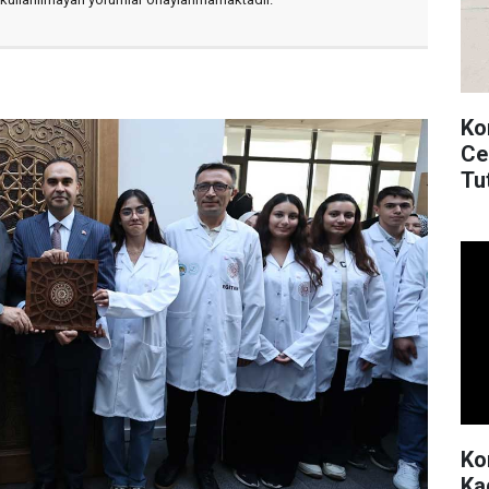
Ko
Ce
Tu
Ko
Kad