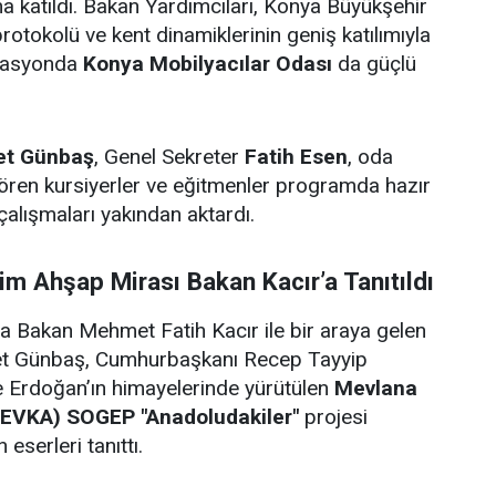
 katıldı. Bakan Yardımcıları, Konya Büyükşehir
protokolü ve kent dinamiklerinin geniş katılımıyla
zasyonda
Konya Mobilyacılar Odası
da güçlü
t Günbaş
, Genel Sekreter
Fatih Esen
, oda
ören kursiyerler ve eğitmenler programda hazır
çalışmaları yakından aktardı.
m Ahşap Mirası Bakan Kacır’a Tanıtıldı
Bakan Mehmet Fatih Kacır ile bir araya gelen
t Günbaş, Cumhurbaşkanı Recep Tayyip
e Erdoğan’ın himayelerinde yürütülen
Mevlana
MEVKA) SOGEP "Anadoludakiler"
projesi
eserleri tanıttı.