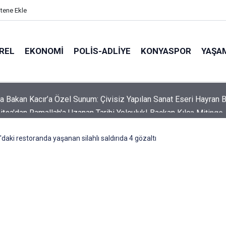
itene Ekle
REL
EKONOMI
POLİS-ADLİYE
KONYASPOR
YAŞA
itsa'dan Ramallah'a Uzanan Tarihi Yolculuk! Başkan Kılca Mitinge
daki restoranda yaşanan silahlı saldırıda 4 gözaltı