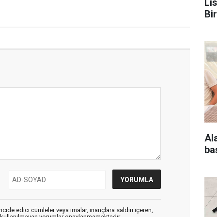
Li
Bi
Al
ba
cide edici cümleler veya imalar, inançlara saldırı içeren,
er kullanılmayan yorumlar onaylanmamaktadır.