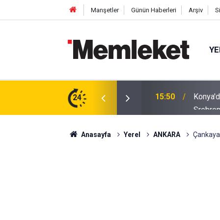
Manşetler
Günün Haberleri
Arşiv
S
YE
Srebren
m: Çivisiz Yapılan Sanat Eseri Hayran Bıraktı
24
15:47
Katıldı
Anasayfa
Yerel
ANKARA
Çankaya'