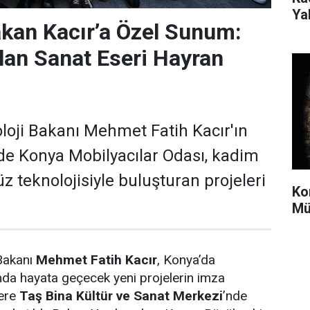
Ya
kan Kacır’a Özel Sunum:
ılan Sanat Eseri Hayran
loji Bakanı Mehmet Fatih Kacır'ın
de Konya Mobilyacılar Odası, kadim
 teknolojisiyle buluşturan projeleri
Ko
Mü
 Bakanı
Mehmet Fatih Kacır
, Konya’da
da hayata geçecek yeni projelerin imza
zere
Taş Bina Kültür ve Sanat Merkezi
’nde