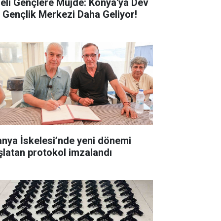
seli Gençlere Müjde: Konya'ya Dev
r Gençlik Merkezi Daha Geliyor!
anya İskelesi’nde yeni dönemi
şlatan protokol imzalandı