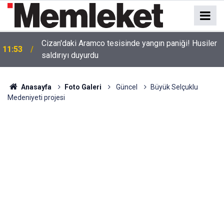
Afyonkarahisar’da avukat dehşeti! Meslektaşını
11:48
silahla vurdu, tutuklandı
Anasayfa
Foto Galeri
Güncel
Büyük Selçuklu
Medeniyeti projesi