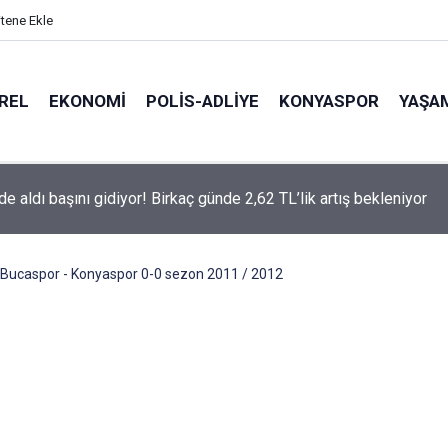
itene Ekle
REL
EKONOMI
POLİS-ADLİYE
KONYASPOR
YAŞA
aki Aramco tesisinde yangın paniği! Husiler saldırıyı duyurdu
Bucaspor - Konyaspor 0-0 sezon 2011 / 2012