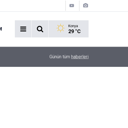
Konya
M
29 °C
11:48
Afyonkarahisar’da avukat dehşeti! Meslektaşını s
Günün tüm
haberleri