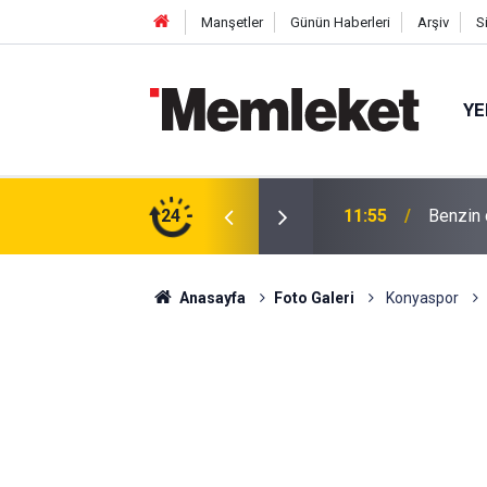
Manşetler
Günün Haberleri
Arşiv
S
YE
rkaç günde 2,62 TL’lik artış bekleniyor
24
11:53
Cizan'd
Anasayfa
Foto Galeri
Konyaspor