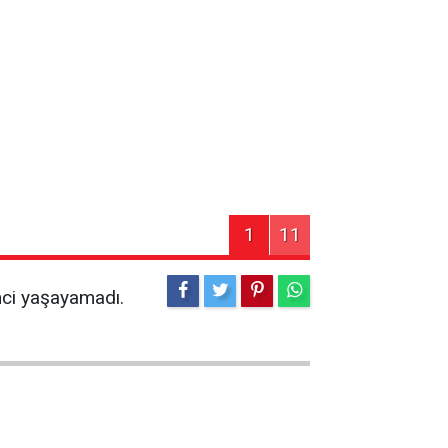
1
11
nci yaşayamadı.