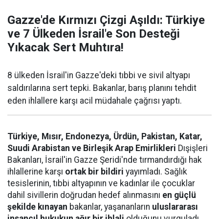
Gazze'de Kırmızı Çizgi Aşıldı: Türkiye
ve 7 Ülkeden İsrail'e Son Desteği
Yıkacak Sert Muhtıra!
8 ülkeden İsrail'in Gazze'deki tıbbi ve sivil altyapı
saldırılarına sert tepki. Bakanlar, barış planını tehdit
eden ihlallere karşı acil müdahale çağrısı yaptı.
Türkiye, Mısır, Endonezya, Ürdün, Pakistan, Katar,
Suudi Arabistan ve Birleşik Arap Emirlikleri
Dışişleri
Bakanları, İsrail'in Gazze Şeridi'nde tırmandırdığı hak
ihlallerine karşı
ortak bir bildiri
yayımladı. Sağlık
tesislerinin, tıbbi altyapının ve kadınlar ile çocuklar
dahil sivillerin doğrudan hedef alınmasını
en güçlü
şekilde kınayan
bakanlar, yaşananların
uluslararası
insancıl hukukun ağır bir ihlali
olduğunu vurguladı.