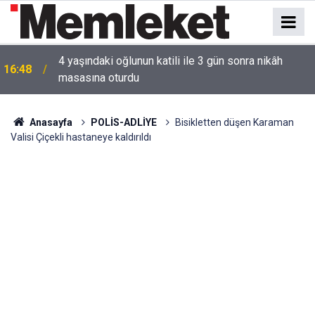
16:44
Mahallede korku dolu anlar: Gaz hattı delindi
Anasayfa
POLİS-ADLİYE
Bisikletten düşen Karaman
Valisi Çiçekli hastaneye kaldırıldı