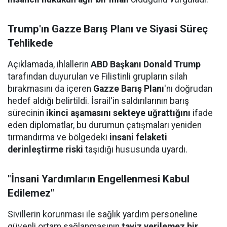
Trump'ın Gazze Barış Planı ve Siyasi Süreç
Tehlikede
Açıklamada, ihlallerin
ABD Başkanı Donald Trump
tarafından duyurulan ve Filistinli grupların silah
bırakmasını da içeren
Gazze Barış Planı
'nı doğrudan
hedef aldığı belirtildi. İsrail'in saldırılarının barış
sürecinin
ikinci aşamasını sekteye uğrattığını
ifade
eden diplomatlar, bu durumun çatışmaları yeniden
tırmandırma ve bölgedeki
insani felaketi
derinleştirme riski
taşıdığı hususunda uyardı.
"İnsani Yardımların Engellenmesi Kabul
Edilemez"
Sivillerin korunması ile sağlık yardım personeline
güvenli ortam sağlanmasının
taviz verilemez bir