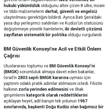
hukuki yükümlülük
olduğunu altını çizen 8 ülke, insani
ve tıbbi malzemelerin
derhal, güvenli ve engelsiz
ulaştırılması gerektiğini bildirdi. Ayrıca Batı Şeria’daki
yasa dışı yerleşimci saldırıları ve Kudüs’ün statüsünü
değiştirmeye yönelik hamlelerin,
iki devletli çözümü
zayıflatan sistematik bir politika
olduğu vurgulandı.
BM Güvenlik Konseyi'ne Acil ve Etkili Önlem
Çağrısı
Uluslararası toplumu ve
BM Güvenlik Konseyi’ni
(BMGK)
sorumluluk almaya davet eden bakanlar,
İsrail’in
2803 sayılı BMGK kararına
uyması için
yaptırım odaklı pratik adımlar atılmasını istedi. Filistin
halkının
zorla yerinden edilmesini
ve ilhak
girişimlerini
kategorik olarak reddettiklerini
açıklayan heyet, adil barışın tek yolunun
1967
sınırlarında, başkenti Doğu Kudüs olan bağımsız bir