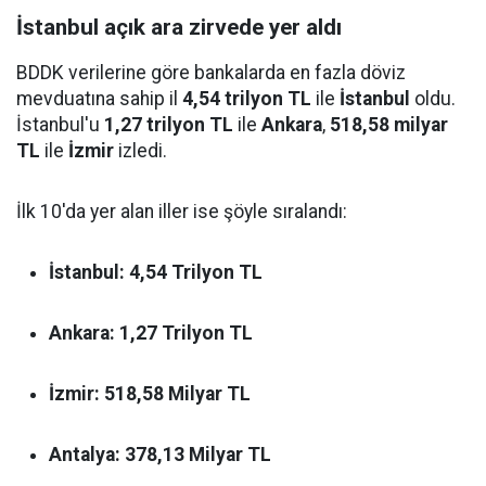
İstanbul açık ara zirvede yer aldı
BDDK verilerine göre bankalarda en fazla döviz
mevduatına sahip il
4,54 trilyon TL
ile
İstanbul
oldu.
İstanbul'u
1,27 trilyon TL
ile
Ankara
,
518,58 milyar
TL
ile
İzmir
izledi.
İlk 10'da yer alan iller ise şöyle sıralandı:
İstanbul:
4,54 Trilyon TL
Ankara:
1,27 Trilyon TL
İzmir:
518,58 Milyar TL
Antalya:
378,13 Milyar TL