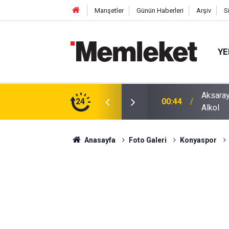
Manşetler
Günün Haberleri
Arşiv
S
YE
ğu Otomobilde Şoke Eden Sonuç: 1.89 Promil
24
00:41
Polatlı
Anasayfa
Foto Galeri
Konyaspor