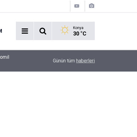
Konya
M
30 °C
00:37
Erkin Koray'ı bir tek onlar hatırladı
Günün tüm
haberleri