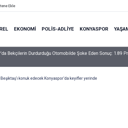
itene Ekle
REL
EKONOMI
POLİS-ADLİYE
KONYASPOR
YAŞA
-Haymana-Konya hattı bölünmüş yol oluyor
Beşiktaş'ı konuk edecek Konyaspor'da keyifler yerinde