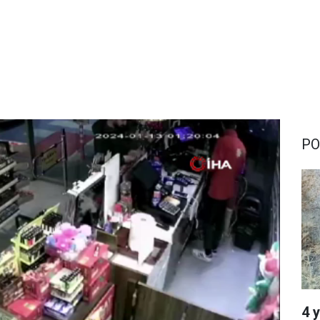
PO
4 y