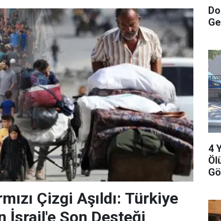
Do
Ge
4 
Öl
Gö
mızı Çizgi Aşıldı: Türkiye
 İsrail'e Son Desteği