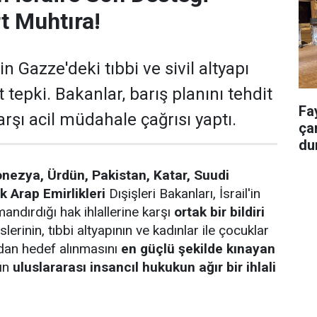
t Muhtıra!
in Gazze'deki tıbbi ve sivil altyapı
t tepki. Bakanlar, barış planını tehdit
Fa
arşı acil müdahale çağrısı yaptı.
ça
du
onezya, Ürdün, Pakistan, Katar, Suudi
k Arap Emirlikleri
Dışişleri Bakanları, İsrail'in
andırdığı hak ihlallerine karşı
ortak bir bildiri
slerinin, tıbbi altyapının ve kadınlar ile çocuklar
rudan hedef alınmasını
en güçlü şekilde kınayan
rın
uluslararası insancıl hukukun ağır bir ihlali