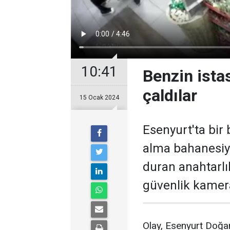
10:41
Benzin ista
çaldılar
15 Ocak 2024
Esenyurt'ta bir
alma bahanesiyl
duran anahtarlı
güvenlik kamera
Olay, Esenyurt Doğan