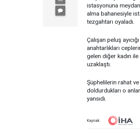
istasyonuna meydana 
alma bahanesiyle ist
tezgahtarı oyaladı.
Çalışan peluş ayıcığı
anahtarlıkları cepler
gelen diğer kadın ile
uzaklaştı.
Şüphelilerin rahat ve 
doldurdukları o anla
yansıdı.
Kaynak: