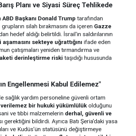
arış Planı ve Siyasi Süreç Tehlikede
n
ABD Başkanı Donald Trump
tarafından
li grupların silah bırakmasını da içeren
Gazze
an hedef aldığı belirtildi. İsrail'in saldırılarının
ci aşamasını sekteye uğrattığını
ifade eden
umun çatışmaları yeniden tırmandırma ve
aketi derinleştirme riski
taşıdığı hususunda
rın Engellenmesi Kabul Edilemez"
ile sağlık yardım personeline güvenli ortam
 verilemez bir hukuki yükümlülük
olduğunu
insani ve tıbbi malzemelerin
derhal, güvenli ve
ı gerektiğini bildirdi. Ayrıca Batı Şeria’daki yasa
ırıları ve Kudüs’ün statüsünü değiştirmeye