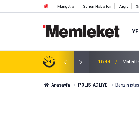
Manşetler
Günün Haberleri
Arşiv
S
YE
 gün sonra nikâh masasına oturdu
24
16:44
Mahalle
Anasayfa
POLİS-ADLİYE
Benzin istas