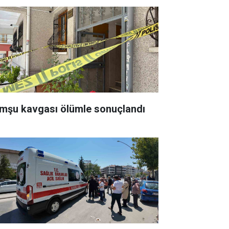
mşu kavgası ölümle sonuçlandı