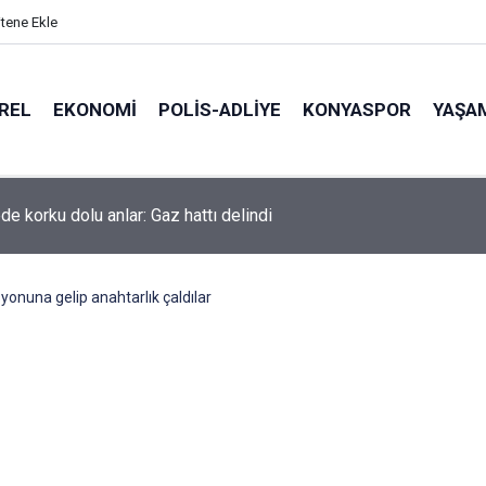
itene Ekle
REL
EKONOMI
POLİS-ADLİYE
KONYASPOR
YAŞA
de korku dolu anlar: Gaz hattı delindi
yonuna gelip anahtarlık çaldılar