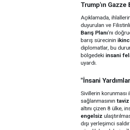
Trump'ın Gazze B
Açıklamada, ihlalleri
duyurulan ve Filistin
Barış Planı
'nı doğrud
barış sürecinin
ikin
diplomatlar, bu dur
bölgedeki
insani fel
uyardı.
"İnsani Yardımla
Sivillerin korunması 
sağlanmasının
taviz
altını çizen 8 ülke, 
engelsiz
ulaştırılmas
dışı yerleşimci sald