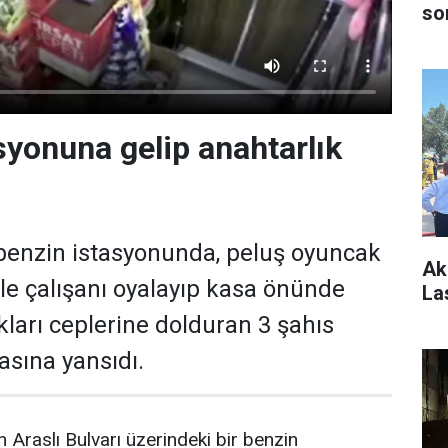
so
syonuna gelip anahtarlık
 benzin istasyonunda, peluş oyuncak
Ak
e çalışanı oyalayıp kasa önünde
La
kları ceplerine dolduran 3 şahıs
sına yansıdı.
 Araslı Bulvarı üzerindeki bir benzin