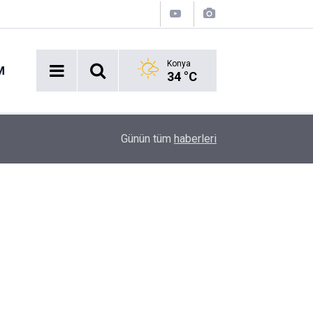
Konya
M
34 °C
16:43
Akaryakıt İstasyonunda Panik: Lastikçi Alevlere
Günün tüm
haberleri