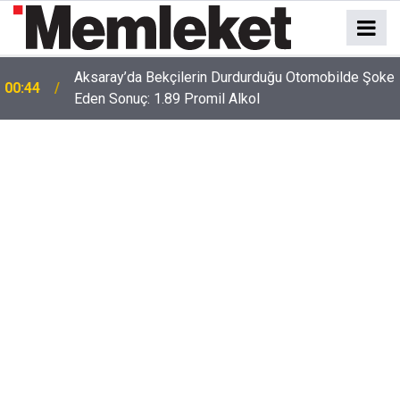
e
00:41
Polatlı-Haymana-Konya hattı bölünmüş yol oluyor