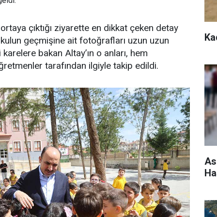
eldi.
ortaya çıktığı ziyarette en dikkat çeken detay
Ka
okulun geçmişine ait fotoğrafları uzun uzun
 karelere bakan Altay’ın o anları, hem
etmenler tarafından ilgiyle takip edildi.
As
Ha