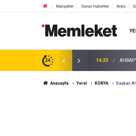
Manşetler
Günün Haberleri
Arşiv
S
YE
iyetleri Tedbiren Durduruldu!
24
14:31
Espress
Anasayfa
Yerel
KONYA
Başkan Alt