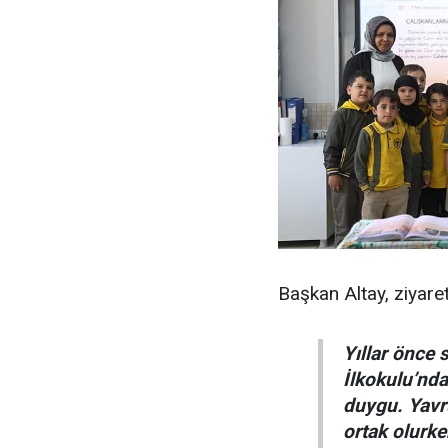
Başkan Altay, ziyaretl
Yıllar önce
İlkokulu’nd
duygu. Yavr
ortak olurke