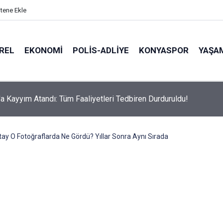
itene Ekle
REL
EKONOMI
POLİS-ADLİYE
KONYASPOR
YAŞA
olab'ın "Ömür Boyu Bedava Kahve" Ödülü Sahibini Buldu!
ay O Fotoğraflarda Ne Gördü? Yıllar Sonra Aynı Sırada