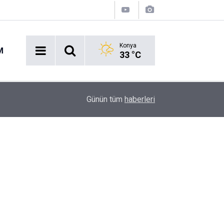
Konya
M
33 °C
14:27
Okullara 30 bin güvenlik personeli alınacak
Günün tüm
haberleri