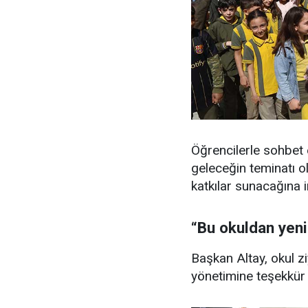
Öğrencilerle sohbet e
geleceğin teminatı o
katkılar sunacağına i
“Bu okuldan yeni
Başkan Altay, okul z
yönetimine teşekkür e