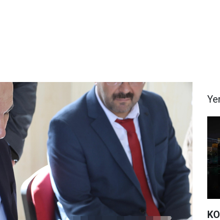
Ye
KO