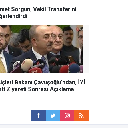
met Sorgun, Vekil Transferini
ğerlendirdi
şişleri Bakanı Çavuşoğlu'ndan, İYİ
rti Ziyareti Sonrası Açıklama