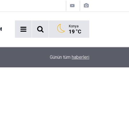
Konya
M
19 °C
Ekmek Temasıyla Yola Çıkan Dev Etkinlik Başlıyo
15:38
Günün tüm
haberleri
Geri Sayım!