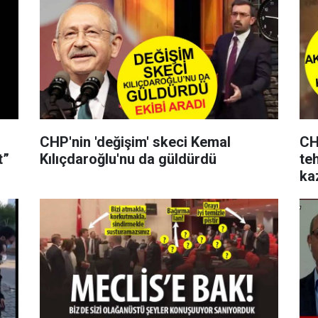
CHP'nin 'değişim' skeci Kemal
CH
t”
Kılıçdaroğlu'nu da güldürdü
teh
ka