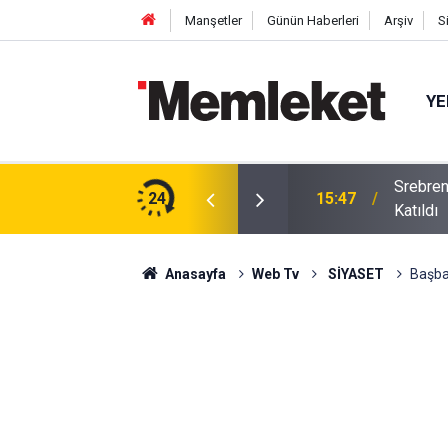
Manşetler
Günün Haberleri
Arşiv
S
YE
Srebren
m: Çivisiz Yapılan Sanat Eseri Hayran Bıraktı
24
15:47
Katıldı
Anasayfa
Web Tv
SİYASET
Başba