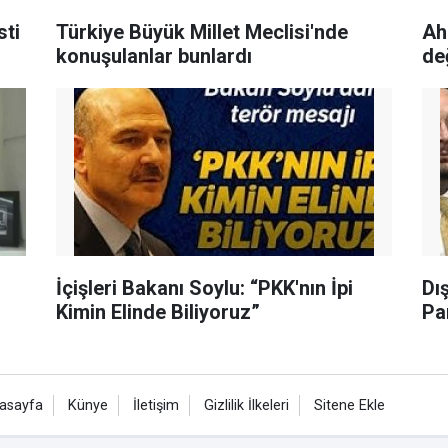
sti
Türkiye Büyük Millet Meclisi'nde
Ah
konuşulanlar bunlardı
de
İçişleri Bakanı Soylu: “PKK'nın İpi
Dı
Kimin Elinde Biliyoruz”
Pa
asayfa
Künye
İletişim
Gizlilik İlkeleri
Sitene Ekle