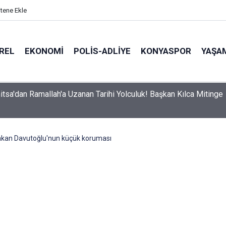
itene Ekle
REL
EKONOMI
POLİS-ADLİYE
KONYASPOR
YAŞA
itsa'dan Ramallah'a Uzanan Tarihi Yolculuk! Başkan Kılca Mitinge
kan Davutoğlu'nun küçük koruması