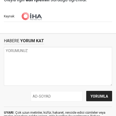
Kaynak:
HABERE
YORUM KAT
UYARI:
Çok uzun metinler, küfür, hakaret, rencide edici cümleler veya