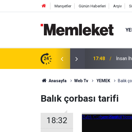
Manşetler
Günün Haberleri
Arşiv
S
YE
tıldı: Cuma Çıkışı Soğuk Karpuz
24
17:48
İnsan İ
Anasayfa
Web Tv
YEMEK
Balık ço
Balık çorbası tarifi
18:32