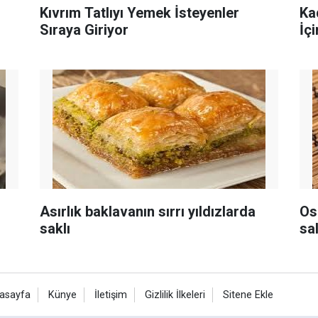
Kıvrım Tatlıyı Yemek İsteyenler
Ka
Sıraya Giriyor
İç
Asırlık baklavanın sırrı yıldızlarda
Os
saklı
sa
asayfa
Künye
İletişim
Gizlilik İlkeleri
Sitene Ekle