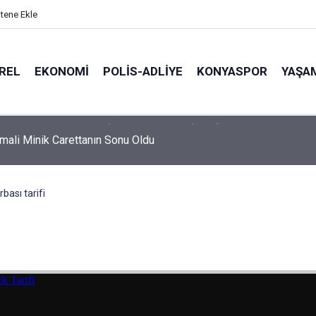
itene Ekle
REL
EKONOMI
POLİS-ADLİYE
KONYASPOR
YAŞA
hmali Minik Carettanın Sonu Oldu
rbası tarifi