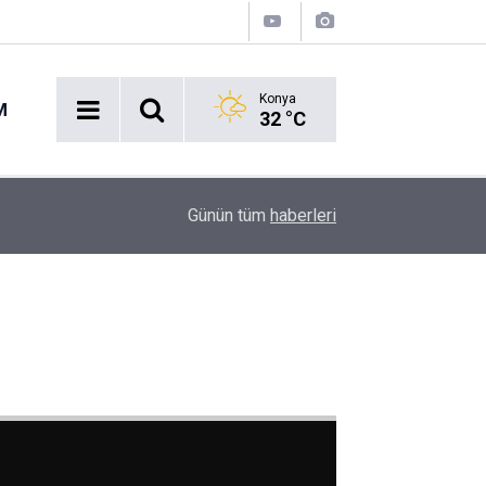
Konya
M
32 °C
Acil Durumlarda Yeni Dönem: Hayat 112 Uygulam
17:47
Günün tüm
haberleri
Yayında!