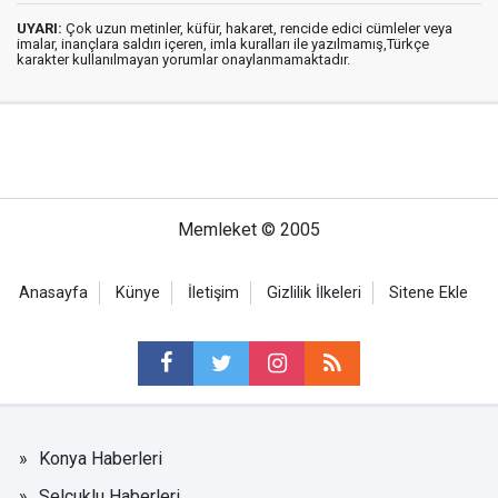
UYARI:
Çok uzun metinler, küfür, hakaret, rencide edici cümleler veya
imalar, inançlara saldırı içeren, imla kuralları ile yazılmamış,Türkçe
karakter kullanılmayan yorumlar onaylanmamaktadır.
Memleket © 2005
Anasayfa
Künye
İletişim
Gizlilik İlkeleri
Sitene Ekle
Konya Haberleri
Selçuklu Haberleri