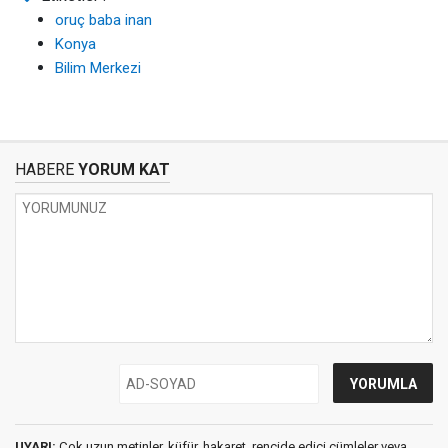
oruç baba inan
Konya
Bilim Merkezi
HABERE
YORUM KAT
UYARI:
Çok uzun metinler, küfür, hakaret, rencide edici cümleler veya