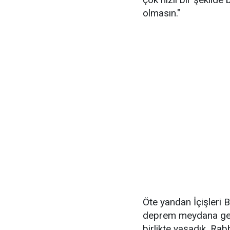
olmasın."
Öte yandan İçişleri 
deprem meydana geldi
birlikte yaşadık. Rab