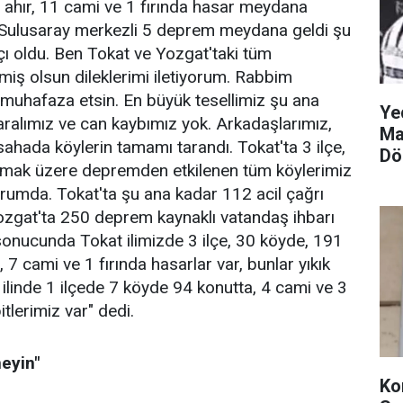
 ahır, 11 cami ve 1 fırında hasar meydana
, "Sulusaray merkezli 5 deprem meydana geldi şu
çı oldu. Ben Tokat ve Yozgat'taki tüm
iş olsun dileklerimi iletiyorum. Rabbim
muhafaza etsin. En büyük tesellimiz şu ana
Ye
aralımız ve can kaybımız yok. Arkadaşlarımız,
Ma
sahada köylerin tamamı tarandı. Tokat'ta 3 ilçe,
Dö
olmak üzere depremden etkilenen tüm köylerimiz
rumda. Tokat'ta şu ana kadar 112 acil çağrı
zgat'ta 250 deprem kaynaklı vatandaş ihbarı
sonucunda Tokat ilimizde 3 ilçe, 30 köyde, 191
 7 cami ve 1 fırında hasarlar var, bunlar yıkık
 ilinde 1 ilçede 7 köyde 94 konutta, 4 cami ve 3
tlerimiz var" dedi.
meyin"
Ko