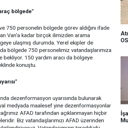
araç bölgede"
ve 750 personelin bölgede görev aldığını ifade
At
dan Van'a kadar birçok ilimizden arama
OS
lgeye ulaşmış durumda. Yerel ekipler de
anda bölgede 750 personelimiz vatandaşlarımıza
e bekliyor. 150 yardım aracı da bölgeye
klinde konuştu.
yarısı"
ında dezenformasyon uyarısında bulunarak
osyal medyada maalesef yine dezenformasyonlar
çağrımız AFAD tarafından açıklanmayan hiçbir
İşa
Mu
eleridir. Biz vatandaşlarımızı AFAD üzerinden
 bilgilendiriyoruz. Vatandaşımızın tereddüdü