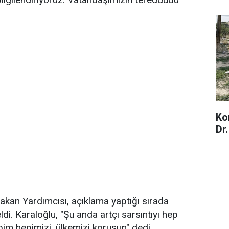
Ko
Dr
Bakan Yardımcısı, açıklama yaptığı sırada
. Karaloğlu, "Şu anda artçı sarsıntıyı hep
bim hepimizi, ülkemizi korusun" dedi.