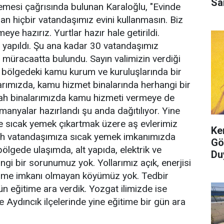
Sa
memesi çağrısında bulunan Karaloğlu, "Evinde
lan hiçbir vatandaşımız evini kullanmasın. Biz
meye hazırız. Yurtlar hazır hale getirildi.
 yapıldı. Şu ana kadar 30 vatandaşımız
n müracaatta bulundu. Sayın valimizin verdiği
 bölgedeki kamu kurum ve kuruluşlarında bir
arımızda, kamu hizmet binalarında herhangi bir
llah binalarımızda kamu hizmeti vermeye de
nyalar hazırlandı şu anda dağıtılıyor. Yine
e sıcak yemek çıkartmak üzere aş evlerimiz
Ke
llah vatandaşımıza sıcak yemek imkanımızda
Gö
ölgede ulaşımda, alt yapıda, elektrik ve
Du
i bir sorunumuz yok. Yollarımız açık, enerjisi
şme imkanı olmayan köyümüz yok. Tedbir
ün eğitime ara verdik. Yozgat ilimizde ise
 Aydıncık ilçelerinde yine eğitime bir gün ara