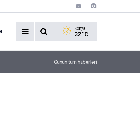
Konya
M
32 °C
Acil Durumlarda Yeni Dönem: Hayat 112 Uygulam
17:47
Günün tüm
haberleri
Yayında!