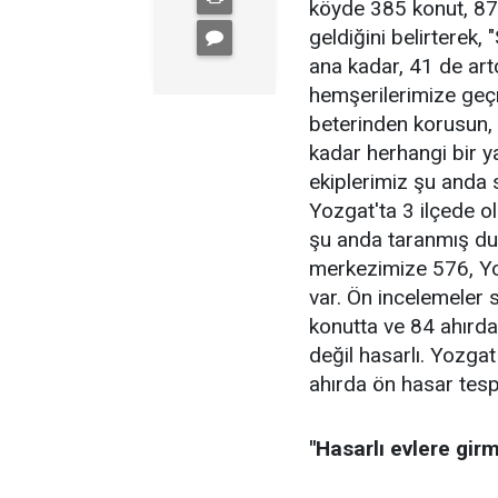
köyde 385 konut, 87
geldiğini belirterek
ana kadar, 41 de art
hemşerilerimize geçm
beterinden korusun, 
kadar herhangi bir y
ekiplerimiz şu anda 
Yozgat'ta 3 ilçede 
şu anda taranmış du
merkezimize 576, Yo
var. Ön incelemeler 
konutta ve 84 ahırda,
değil hasarlı. Yozgat
ahırda ön hasar tespi
"Hasarlı evlere gir