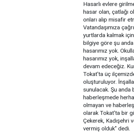
Hasarlı evlere giril
hasar olan, çatlağı o
onları alıp misafir et
Vatandaşımıza çağrı
yurtlarda kalmak içi
bilgiye göre şu anda
hasarımız yok. Okull
hasarımız yok, inşa
devam edeceğiz. Kuma
Tokat'ta üç ilçemizd
oluşturuluyor. İnşa
sunulacak. Şu anda b
haberleşmede herhang
olmayan ve haberle
olarak Tokat'ta bir g
Çekerek, Kadışehri ve
vermiş olduk" dedi.