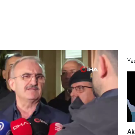
Ya
Ak