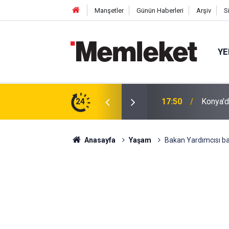
Manşetler
Günün Haberleri
Arşiv
S
YE
tıldı: Cuma Çıkışı Soğuk Karpuz
24
17:48
İnsan İ
Anasayfa
Yaşam
Bakan Yardımcısı b