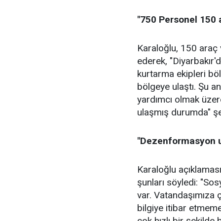
"750 Personel 150 
Karaloğlu, 150 araç 
ederek, "Diyarbakır'
kurtarma ekipleri bö
bölgeye ulaştı. Şu 
yardımcı olmak üzer
ulaşmış durumda" şe
"Dezenformasyon u
Karaloğlu açıklamas
şunları söyledi: "S
var. Vatandaşımıza 
bilgiye itibar etmem
çok hızlı bir şekilde