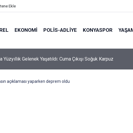
itene Ekle
REL
EKONOMI
POLİS-ADLİYE
KONYASPOR
YAŞA
hmali Minik Carettanın Sonu Oldu
asın açıklaması yaparken deprem oldu