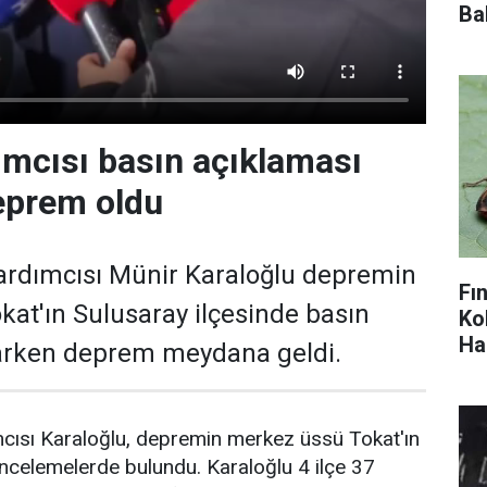
Ba
mcısı basın açıklaması
eprem oldu
Yardımcısı Münir Karaloğlu depremin
Fı
at'ın Sulusaray ilçesinde basın
Ko
Ha
arken deprem meydana geldi.
mcısı Karaloğlu, depremin merkez üssü Tokat'ın
incelemelerde bulundu. Karaloğlu 4 ilçe 37