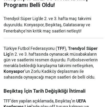
Programı Belli Oldu!
Trendyol Süper Lig’de 2. ve 3. hafta maç takvimi
duyuruldu. Konyaspor, Beşiktaş, Galatasaray ve
Fenerbahçe'nin kritik maç saatleri netleşti!
Türkiye Futbol Federasyonu (
TFF
),
Trendyol Süper
Lig
'in 2. ve 3. haftasında oynanacak müsabakaların
gün ve saatlerini resmen duyurdu. Futbolseverlerin
merakla beklediği karşılaşma takvimi netleşirken,
Konyaspor
'un Zorlu Kadıköy deplasmanı ile
sahasında oynayacağı maçın saatleri de belli oldu.
Beşiktaş İçin Tarih Değişikliği İhtimali
TFF'den yapılan açıklamada, Beşiktaş'ın
UEFA
Konferans Ligi
'nde play-off turuna kalması ve