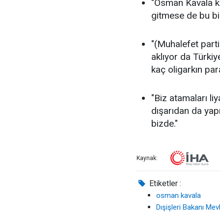
"Osman Kavala ko
gitmese de bu bir
"(Muhalefet parti
aklıyor da Türkiy
kaç oligarkın pa
"Biz atamaları li
dışarıdan da yapı
bizde."
Kaynak:
Etiketler :
osman kavala
Dışişleri Bakanı Me