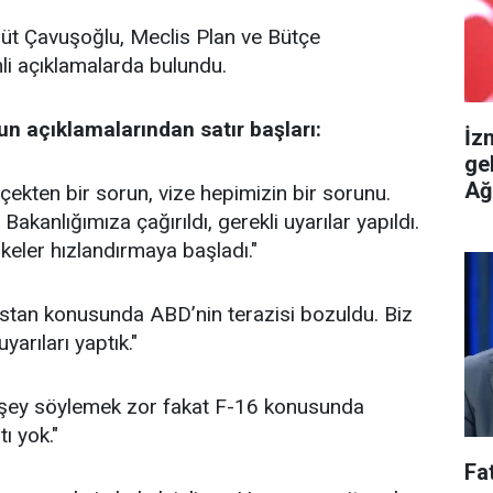
lüt Çavuşoğlu, Meclis Plan ve Bütçe
i açıklamalarda bulundu.
n açıklamalarından satır başları:
İz
ge
Ağ
çekten bir sorun, vize hepimizin bir sorunu.
akanlığımıza çağırıldı, gerekli uyarılar yapıldı.
keler hızlandırmaya başladı."
istan konusunda ABD’nin terazisi bozuldu. Biz
arıları yaptık."
bir şey söylemek zor fakat F-16 konusunda
tı yok."
Fa