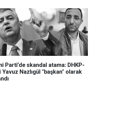
ni Parti’de skandal atama: DHKP-
li Yavuz Nazlıgül "başkan" olarak
andı