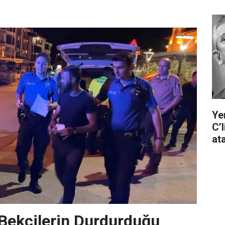
Ye
C’
at
Bekçilerin Durdurduğu