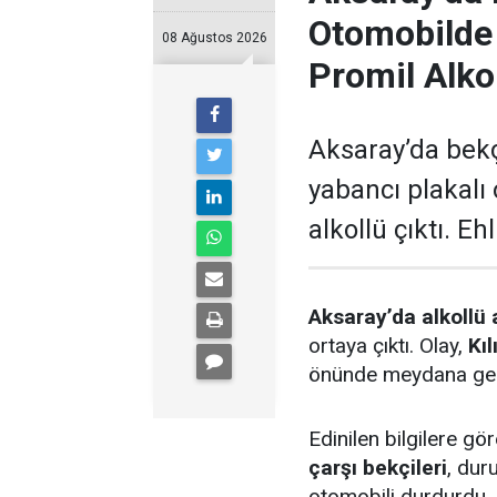
Otomobilde
08 Ağustos 2026
Promil Alko
Aksaray’da bek
yabancı plakalı
alkollü çıktı. Eh
Aksaray’da alkollü 
ortaya çıktı. Olay,
Kı
önünde meydana gel
Edinilen bilgilere g
çarşı bekçileri
, dur
otomobili durdurdu