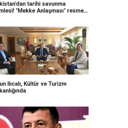
kistan'dan tarihi savunma
mlesi! "Mekke Anlaşması" resmen
zalandı
n Ilıcalı, Kültür ve Turizm
kanlığında