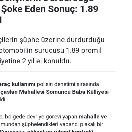
 Şoke Eden Sonuç: 1.89
l
çilerin şüphe üzerine durdurduğu
 otomobilin sürücüsü 1.89 promil
liyetine 2 yıl el konuldu.
araç kullanımı
polisin denetimi sırasında
lıçaslan Mahallesi Somuncu Baba Külliyesi
di.
öre, bölgede devriye görevi yapan
mahalle ve
umundan şüphelendikleri yabancı plakalı bir
. Sürücünün
ehliyet ve ruhsat kontrolü