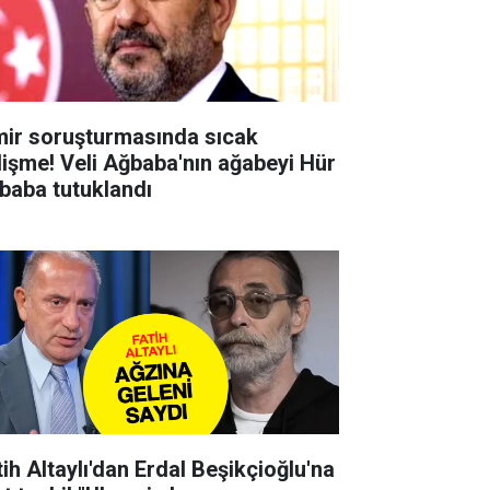
mir soruşturmasında sıcak
lişme! Veli Ağbaba'nın ağabeyi Hür
baba tutuklandı
tih Altaylı'dan Erdal Beşikçioğlu'na