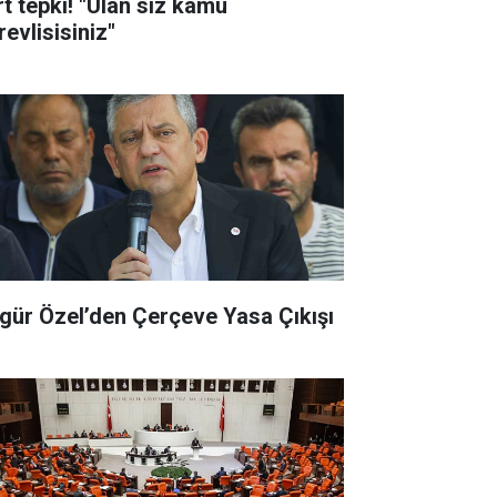
rt tepki! "Ulan siz kamu
evlisisiniz"
gür Özel’den Çerçeve Yasa Çıkışı