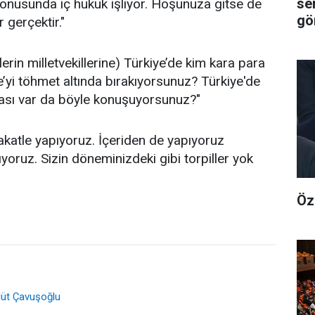
se
nusunda iç hukuk işliyor. Hoşunuza gitse de
gör
 gerçektir."
lerin milletvekillerine) Türkiye’de kim kara para
e’yi töhmet altında bırakıyorsunuz? Türkiye'de
rası var da böyle konuşuyorsunuz?"
yakatle yapıyoruz. İçeriden de yapıyoruz
yoruz. Sizin döneminizdeki gibi torpiller yok
Öz
vlüt Çavuşoğlu