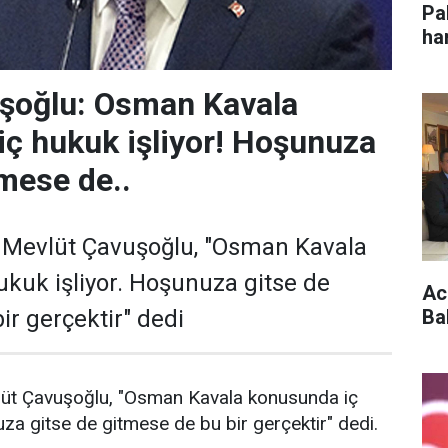
Pa
ha
im
şoğlu: Osman Kavala
ç hukuk işliyor! Hoşunuza
tmese de..
ı Mevlüt Çavuşoğlu, "Osman Kavala
kuk işliyor. Hoşunuza gitse de
Acu
Ba
ir gerçektir" dedi
vlüt Çavuşoğlu, "Osman Kavala konusunda iç
uza gitse de gitmese de bu bir gerçektir" dedi.