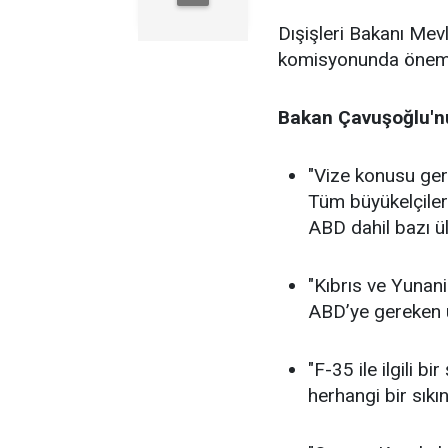
Dışişleri Bakanı Mev
komisyonunda öneml
Bakan
Çavuşoğlu'nu
"Vize konusu ger
Tüm büyükelçiler B
ABD dahil bazı ül
"Kıbrıs ve Yunan
ABD’ye gereken uy
"F-35 ile ilgili 
herhangi bir sıkın