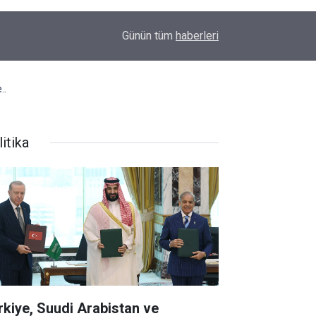
00:37
Erkin Koray'ı bir tek onlar hatırladı
Günün tüm
haberleri
..
itika
rkiye, Suudi Arabistan ve