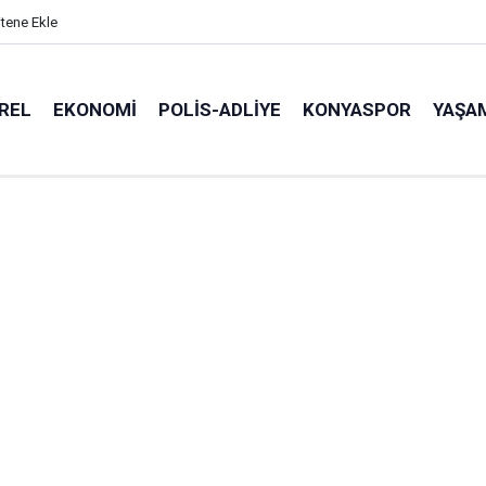
itene Ekle
REL
EKONOMI
POLİS-ADLİYE
KONYASPOR
YAŞA