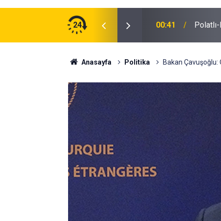
ğu Otomobilde Şoke Eden Sonuç: 1.89 Promil
24
00:41
Polatlı
Anasayfa
Politika
Bakan Çavuşoğlu: O