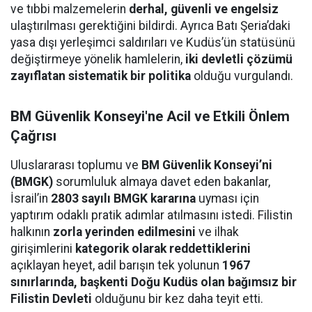
ve tıbbi malzemelerin
derhal, güvenli ve engelsiz
ulaştırılması gerektiğini bildirdi. Ayrıca Batı Şeria’daki
yasa dışı yerleşimci saldırıları ve Kudüs’ün statüsünü
değiştirmeye yönelik hamlelerin,
iki devletli çözümü
zayıflatan sistematik bir politika
olduğu vurgulandı.
BM Güvenlik Konseyi'ne Acil ve Etkili Önlem
Çağrısı
Uluslararası toplumu ve
BM Güvenlik Konseyi’ni
(BMGK)
sorumluluk almaya davet eden bakanlar,
İsrail’in
2803 sayılı BMGK kararına
uyması için
yaptırım odaklı pratik adımlar atılmasını istedi. Filistin
halkının
zorla yerinden edilmesini
ve ilhak
girişimlerini
kategorik olarak reddettiklerini
açıklayan heyet, adil barışın tek yolunun
1967
sınırlarında, başkenti Doğu Kudüs olan bağımsız bir
Filistin Devleti
olduğunu bir kez daha teyit etti.