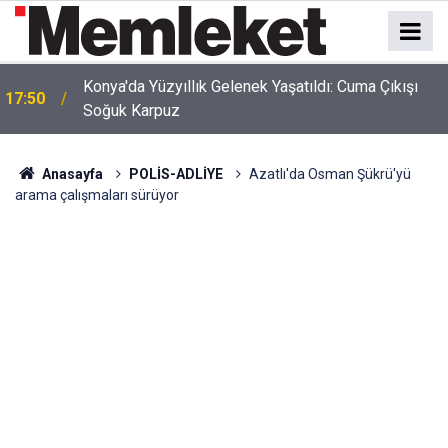
17:48
İnsan İhmali Minik Carettanın Sonu Oldu
Anasayfa
POLİS-ADLİYE
Azatlı'da Osman Şükrü'yü
arama çalışmaları sürüyor