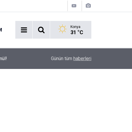
Konya
M
31 °C
Aspendos’ta Heyecan Veren Keşif: Şifanın 1800
mül!
13:48
Günün tüm
haberleri
Çıkarıldı