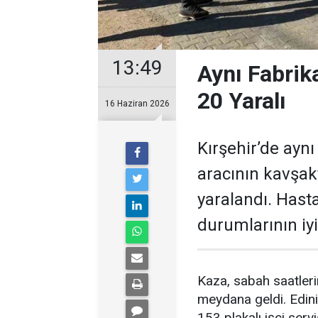
13:49
Aynı Fabrika
20 Yaralı
16 Haziran 2026
Kırşehir’de aynı 
aracının kavşak
yaralandı. Hasta
durumlarının iyi 
Kaza, sabah saatler
meydana geldi. Edini
153 plakalı işçi ser