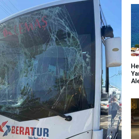
He
Ya
Al