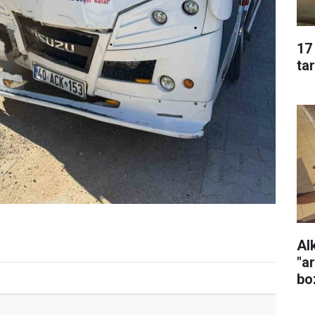
17
ta
Al
"a
bo