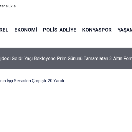
itene Ekle
REL
EKONOMI
POLİS-ADLİYE
KONYASPOR
YAŞA
desi Geldi: Yaşı Bekleyene Prim Gününü Tamamlatan 3 Altın For
ın İşçi Servisleri Çarpıştı: 20 Yaralı