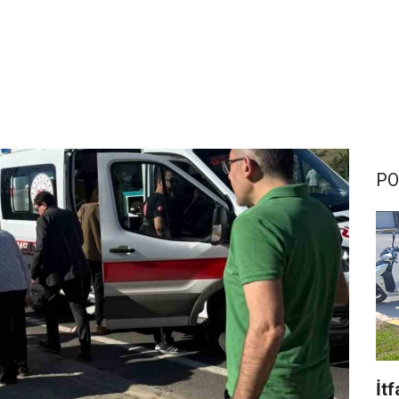
PO
İt