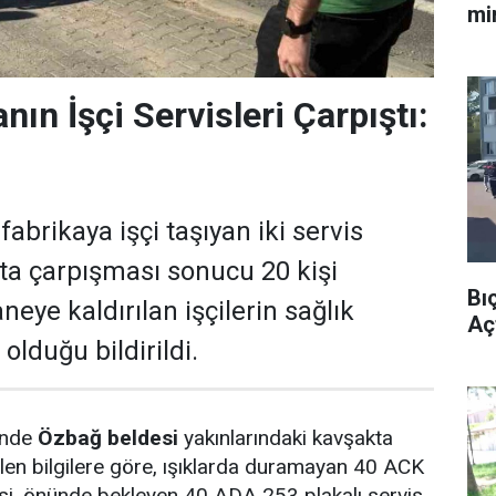
mi
nın İşçi Servisleri Çarpıştı:
fabrikaya işçi taşıyan iki servis
ta çarpışması sonucu 20 kişi
Bı
neye kaldırılan işçilerin sağlık
Açt
olduğu bildirildi.
inde
Özbağ beldesi
yakınlarındaki kavşakta
len bilgilere göre, ışıklarda duramayan 40 ACK
visi, önünde bekleyen 40 ADA 253 plakalı servis