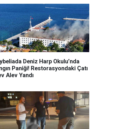
ybeliada Deniz Harp Okulu’nda
ngın Paniği! Restorasyondaki Çatı
ev Alev Yandı