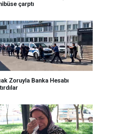
nibüse çarptı
çak Zoruyla Banka Hesabı
ırdılar