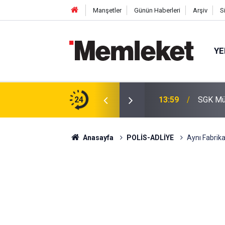
Manşetler
Günün Haberleri
Arşiv
S
YE
istan'dan tarihi savunma hamlesi! "Mekke
24
13:59
SGK Müj
Anasayfa
POLİS-ADLİYE
Aynı Fabrikan