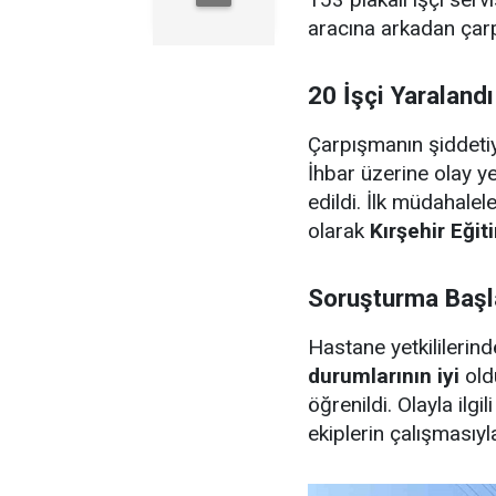
aracına arkadan çarp
20 İşçi Yaralandı
Çarpışmanın şiddetiy
İhbar üzerine olay y
edildi. İlk müdahalel
olarak
Kırşehir Eği
Soruşturma Başla
Hastane yetkililerind
durumlarının iyi
oldu
öğrenildi. Olayla ilgil
ekiplerin çalışmasıy