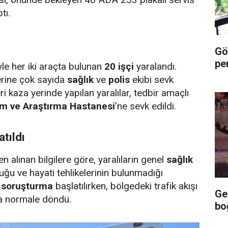
tı.
Göz
pe
le her iki araçta bulunan
20 işçi
yaralandı.
erine çok sayıda
sağlık
ve
polis
ekibi sevk
eri kaza yerinde yapılan yaralılar, tedbir amaçlı
tim ve Araştırma Hastanesi
’ne sevk edildi.
tıldı
en alınan bilgilere göre, yaralıların genel
sağlık
ğu ve hayati tehlikelerinin bulunmadığı
i
soruşturma
başlatılırken, bölgedeki trafik akışı
Ge
la normale döndü.
bo