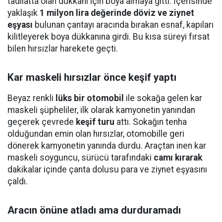
tadilatta olan dükkanı için boya almaya gitti. İçerisinde
yaklaşık
1 milyon lira değerinde döviz ve ziynet
eşyası
bulunan çantayı aracında bırakan esnaf, kapıları
kilitleyerek boya dükkanına girdi. Bu kısa süreyi fırsat
bilen hırsızlar harekete geçti.
Kar maskeli hırsızlar önce keşif yaptı
Beyaz renkli
lüks bir otomobil
ile sokağa gelen kar
maskeli şüpheliler, ilk olarak kamyonetin yanından
geçerek çevrede
keşif turu
attı. Sokağın tenha
olduğundan emin olan hırsızlar, otomobille geri
dönerek kamyonetin yanında durdu. Araçtan inen kar
maskeli soyguncu, sürücü tarafındaki
camı kırarak
dakikalar içinde çanta dolusu para ve ziynet eşyasını
çaldı.
Aracın önüne atladı ama durduramadı