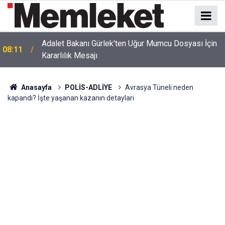
2026 TMO Fındık Alım Fiyatları Belli Oldu! İşte
08:09
Giresun ve Levant Kalite Fiyat Listesi
Anasayfa
POLİS-ADLİYE
Avrasya Tüneli neden
kapandı? İşte yaşanan kazanın detayları