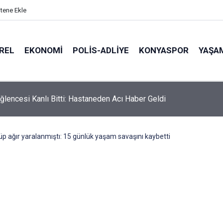
itene Ekle
REL
EKONOMI
POLİS-ADLİYE
KONYASPOR
YAŞA
ğlencesi Kanlı Bitti: Hastaneden Acı Haber Geldi
p ağır yaralanmıştı: 15 günlük yaşam savaşını kaybetti