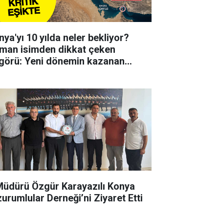
nya'yı 10 yılda neler bekliyor?
man isimden dikkat çeken
görü: Yeni dönemin kazanan
irlerinden biri olabilir
 Müdürü Özgür Karayazılı Konya
zurumlular Derneği’ni Ziyaret Etti