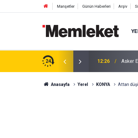
Manşetler
Günün Haberleri
Arşiv
S
YE
rada
24
12:26
Asker E
Anasayfa
Yerel
KONYA
Attan düşü