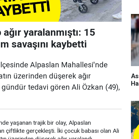
 ağır yaralanmıştı: 15
m savaşını kaybetti
ilçesinde Alpaslan Mahallesi'nde
i atın üzerinden düşerek ağır
As
Ha
 gündür tedavi gören Ali Özkan (49),
nde yaşanan trajik bir olay, Alpaslan
 çiftlikte gerçekleşti. İki çocuk babası olan Ali
atın üzerinden düşerek ağır yaralandı.