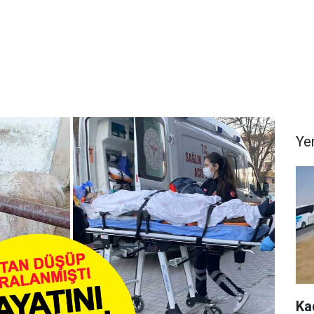
Ye
Ka