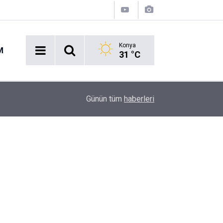
Konya
M
31 °C
12:07
Gözü yaşlı anne 28 yıllık sır perdesinin aralanma
Günün tüm
haberleri