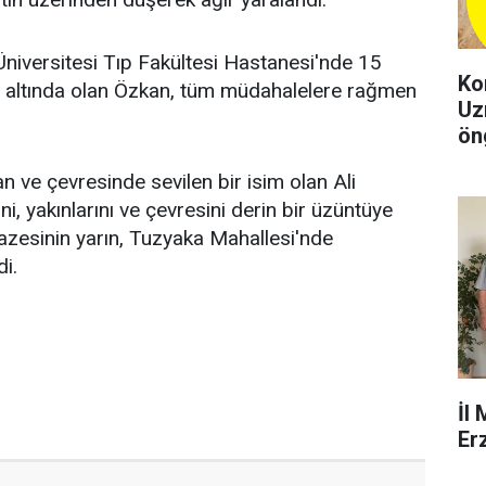
niversitesi Tıp Fakültesi Hastanesi'nde 15
Ko
altında olan Özkan, tüm müdahalelere rağmen
Uz
ön
şeh
n ve çevresinde sevilen bir isim olan Ali
ini, yakınlarını ve çevresini derin bir üzüntüye
azesinin yarın, Tuzyaka Mahallesi'nde
di.
İl
Er