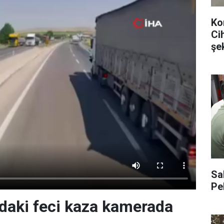
Ko
Ci
şe
Sa
Pe
daki feci kaza kamerada