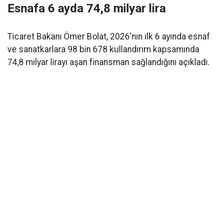
Esnafa 6 ayda 74,8 milyar lira
Ticaret Bakanı Ömer Bolat, 2026'nın ilk 6 ayında esnaf
ve sanatkarlara 98 bin 678 kullandırım kapsamında
74,8 milyar lirayı aşan finansman sağlandığını açıkladı.
Ticaret Bakanı
Ömer Bolat
, esnaf ve sanatkarlara
yönelik
Hazine destekli kredi
uygulamalarına ilişkin
güncel rakamları açıkladı. Buna göre
2026 yılının ilk 6
ayında 98 bin 678 kullandırım
gerçekleştirilirken,
sağlanan finansmanın toplam tutarı
74,8 milyar lirayı
aştı.
Bolat, açıklamayı Yeni Parti Mersin Milletvekili Talat
Dinçer'in küçük esnaf ve işletmelerden talep edilen
yüksek telif ücretlerine ilişkin yazılı soru önergesine
verdiği cevapta yaptı.