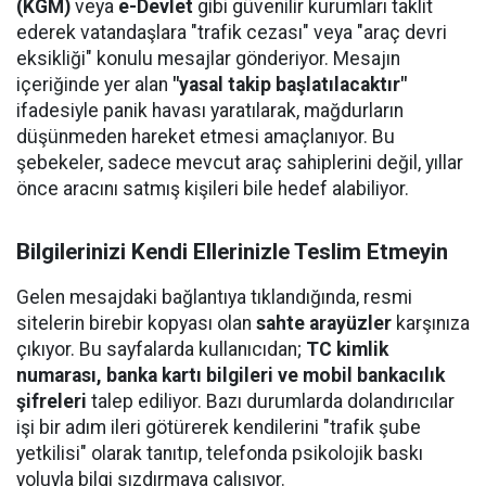
(KGM)
veya
e-Devlet
gibi güvenilir kurumları taklit
ederek vatandaşlara "trafik cezası" veya "araç devri
eksikliği" konulu mesajlar gönderiyor. Mesajın
içeriğinde yer alan
"yasal takip başlatılacaktır"
ifadesiyle panik havası yaratılarak, mağdurların
düşünmeden hareket etmesi amaçlanıyor. Bu
şebekeler, sadece mevcut araç sahiplerini değil, yıllar
önce aracını satmış kişileri bile hedef alabiliyor.
Bilgilerinizi Kendi Ellerinizle Teslim Etmeyin
Gelen mesajdaki bağlantıya tıklandığında, resmi
sitelerin birebir kopyası olan
sahte arayüzler
karşınıza
çıkıyor. Bu sayfalarda kullanıcıdan;
TC kimlik
numarası, banka kartı bilgileri ve mobil bankacılık
şifreleri
talep ediliyor. Bazı durumlarda dolandırıcılar
işi bir adım ileri götürerek kendilerini "trafik şube
yetkilisi" olarak tanıtıp, telefonda psikolojik baskı
yoluyla bilgi sızdırmaya çalışıyor.