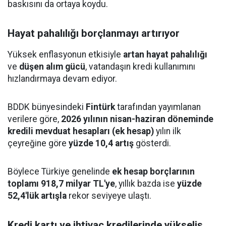
baskısını da ortaya koydu.
Hayat pahalılığı borçlanmayı artırıyor
Yüksek enflasyonun etkisiyle
artan hayat pahalılığı
ve
düşen alım gücü
, vatandaşın kredi kullanımını
hızlandırmaya devam ediyor.
BDDK bünyesindeki
Fintürk
tarafından yayımlanan
verilere göre,
2026 yılının nisan-haziran döneminde
kredili mevduat hesapları (ek hesap)
yılın ilk
çeyreğine göre
yüzde 10,4 artış
gösterdi.
Böylece Türkiye genelinde
ek hesap borçlarının
toplamı 918,7 milyar TL'ye
, yıllık bazda ise
yüzde
52,4'lük artışla
rekor seviyeye ulaştı.
Kredi kartı ve ihtiyaç kredilerinde yükseliş