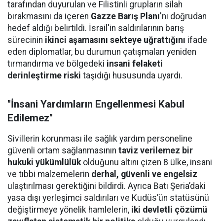
tarafından duyurulan ve Filistinli grupların silah
bırakmasını da içeren
Gazze Barış Planı
'nı doğrudan
hedef aldığı belirtildi. İsrail'in saldırılarının barış
sürecinin
ikinci aşamasını sekteye uğrattığını
ifade
eden diplomatlar, bu durumun çatışmaları yeniden
tırmandırma ve bölgedeki
insani felaketi
derinleştirme riski
taşıdığı hususunda uyardı.
"İnsani Yardımların Engellenmesi Kabul
Edilemez"
Sivillerin korunması ile sağlık yardım personeline
güvenli ortam sağlanmasının
taviz verilemez bir
hukuki yükümlülük
olduğunu altını çizen 8 ülke, insani
ve tıbbi malzemelerin
derhal, güvenli ve engelsiz
ulaştırılması gerektiğini bildirdi. Ayrıca Batı Şeria’daki
yasa dışı yerleşimci saldırıları ve Kudüs’ün statüsünü
değiştirmeye yönelik hamlelerin,
iki devletli çözümü