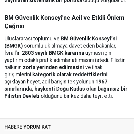
zayıflatan sistematik bir politika
olduğu vurgulandı.
BM Güvenlik Konseyi'ne Acil ve Etkili Önlem
Çağrısı
Uluslararası toplumu ve
BM Güvenlik Konseyi’ni
(BMGK)
sorumluluk almaya davet eden bakanlar,
İsrail’in
2803 sayılı BMGK kararına
uyması için
yaptırım odaklı pratik adımlar atılmasını istedi. Filistin
halkının
zorla yerinden edilmesini
ve ilhak
girişimlerini
kategorik olarak reddettiklerini
açıklayan heyet, adil barışın tek yolunun
1967
sınırlarında, başkenti Doğu Kudüs olan bağımsız bir
Filistin Devleti
olduğunu bir kez daha teyit etti.
HABERE
YORUM KAT