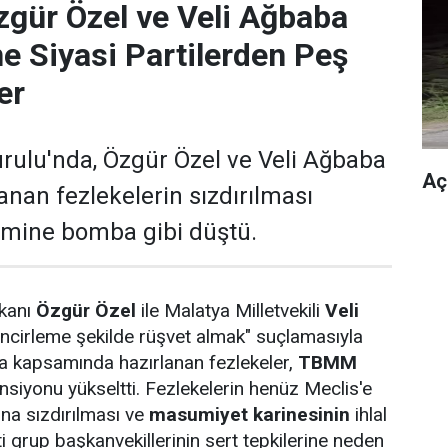
gür Özel ve Veli Ağbaba
ne Siyasi Partilerden Peş
er
ulu'nda, Özgür Özel ve Veli Ağbaba
Aç
anan fezlekelerin sızdırılması
emine bomba gibi düştü.
şkanı
Özgür Özel
ile Malatya Milletvekili
Veli
ncirleme şekilde rüşvet almak" suçlamasıyla
a kapsamında hazırlanan fezlekeler,
TBMM
nsiyonu yükseltti. Fezlekelerin henüz Meclis'e
a sızdırılması ve
masumiyet karinesinin
ihlal
rti grup başkanvekillerinin sert tepkilerine neden