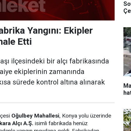
So
Çe
Çal
abrika Yangını: Ekipler
ale Etti
şı ilçesindeki bir alçı fabrikasında
tfaiye ekiplerinin zamanında
ısa sürede kontrol altına alınarak
Ma
hat
lçesi
Oğulbey Mahallesi
, Konya yolu üzerinde
kara Alçı A.Ş.
isimli fabrikada henüz
nedenle yangın meydana geldi. Fabrikadan