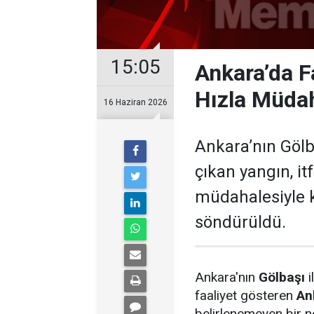
15:05
Ankara’da F
Hızla Müdah
16 Haziran 2026
Ankara’nın Gölba
çıkan yangın, i
müdahalesiyle k
söndürüldü.
Ankara'nın
Gölbaşı
i
faaliyet gösteren
An
belirlenemeyen bir 