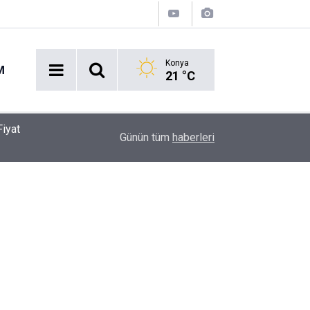
Konya
M
21 °C
Fiyat
08:08
17 yaşındaki çocuk arkadaşı tarafından sırtından
Günün tüm
haberleri