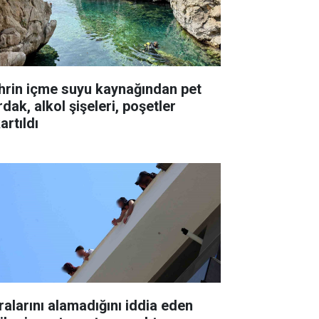
hrin içme suyu kaynağından pet
dak, alkol şişeleri, poşetler
artıldı
ralarını alamadığını iddia eden