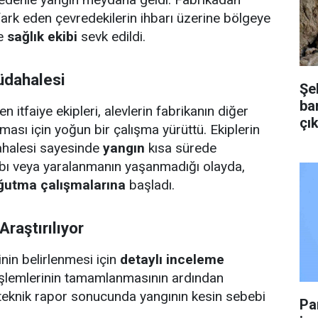
ark eden çevredekilerin ihbarı üzerine bölgeye
e
sağlık ekibi
sevk edildi.
Müdahalesi
Şe
bar
en itfaiye ekipleri, alevlerin fabrikanın diğer
çık
ası için yoğun bir çalışma yürüttü. Ekiplerin
dahalesi sayesinde
yangın
kısa sürede
bı veya yaralanmanın yaşanmadığı olayda,
ğutma çalışmalarına
başladı.
raştırılıyor
nin belirlenmesi için
detaylı inceleme
 işlemlerinin tamamlanmasının ardından
ı teknik rapor sonucunda yangının kesin sebebi
Pa