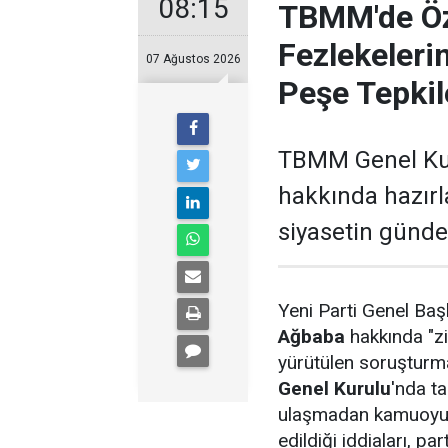
08:15
TBMM'de Öz
Fezlekeleri
07 Ağustos 2026
Peşe Tepkil
TBMM Genel Kur
hakkında hazırl
siyasetin günd
Yeni Parti Genel Ba
Ağbaba
hakkında "zi
yürütülen soruşturm
Genel Kurulu
'nda ta
ulaşmadan kamuoyun
edildiği iddiaları, pa