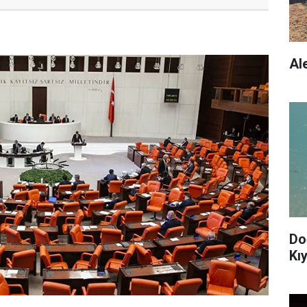
Al
Do
Kıy