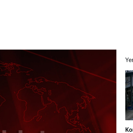
Ye
Ko