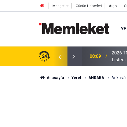
Manşetler
Günün Haberleri
Arşiv
S
YE
2026 TM
umcu Dosyası İçin Kararlılık Mesajı
24
08:09
Listesi
Anasayfa
Yerel
ANKARA
Ankara’d