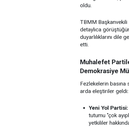
oldu.
TBMM Başkanvekili
detaylıca görüştüğün
duyarlılıklarını dile
etti.
Muhalefet Partil
Demokrasiye Mü
Fezlekelerin basına 
arda eleştiriler geldi:
Yeni Yol Partisi:
tutumu "çok ayıpl
yetkililer hakkın