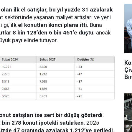
olan ilk el satışlar, bu yıl yüzde 31 azalarak
at sektöründe yaşanan maliyet artışları ve yeni
ilgi,
ilk el konutları ikinci plana itti
. Buna
nutlar 8 bin 128’den 6 bin 461’e düştü
, ancak
üyük payı elinde tutuyor.
Ko
Çi
Bır
onut satışları ise sert bir düşüş gösterdi
.
 bin 278 konut ipotekli satılırken
, 2025
üzde 47 oranında azalarak 1.212’ye geriledi
.