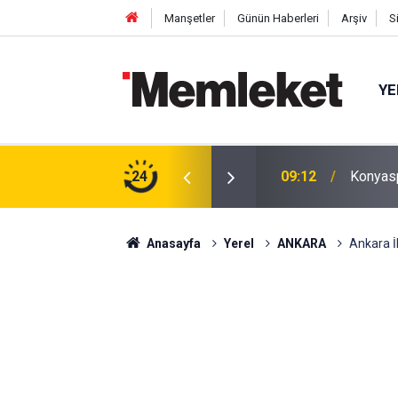
Manşetler
Günün Haberleri
Arşiv
S
YE
mı?
24
08:52
Şehit A
Anasayfa
Yerel
ANKARA
Ankara İ