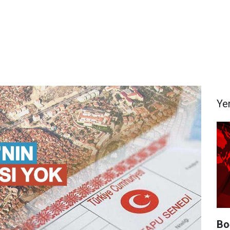
Ye
Bo