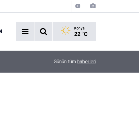
Konya
M
22 °C
çti!
08:51
Kulüp başkanının emlak dükkanı kurşunlandı
Günün tüm
haberleri