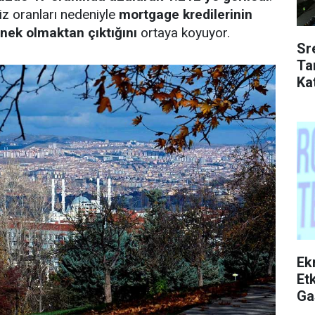
z oranları nedeniyle
mortgage kredilerinin
enek olmaktan çıktığını
ortaya koyuyor.
Sr
Ta
Kat
Ek
Etk
Ga