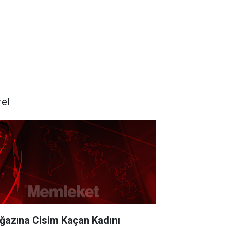
rel
ğazına Cisim Kaçan Kadını