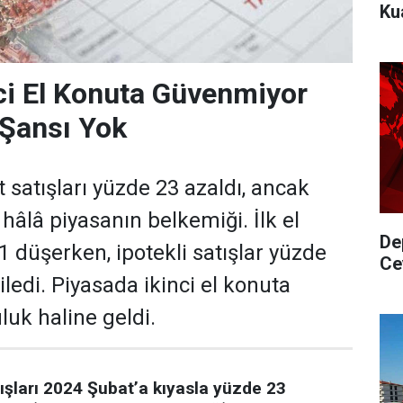
Ku
ci El Konuta Güvenmiyor
Şansı Yok
 satışları yüzde 23 azaldı, ancak
r hâlâ piyasanın belkemiği. İlk el
De
1 düşerken, ipotekli satışlar yüzde
Ce
ledi. Piyasada ikinci el konuta
luk haline geldi.
ışları 2024 Şubat’a kıyasla yüzde 23