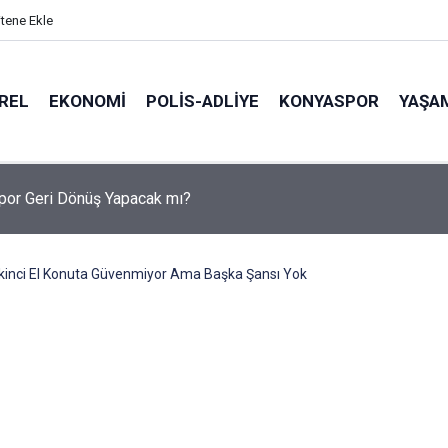
itene Ekle
REL
EKONOMI
POLİS-ADLİYE
KONYASPOR
YAŞA
ileleri ve Gazilere Müjde: TBMM’den Yeni Haklar ve Zam Kararı Ge
kinci El Konuta Güvenmiyor Ama Başka Şansı Yok