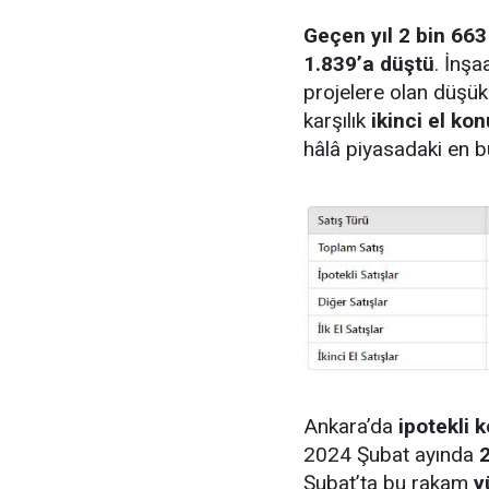
Geçen yıl 2 bin 663 
1.839’a düştü
. İnşa
projelere olan düşük 
karşılık
ikinci el ko
hâlâ piyasadaki en b
Ankara’da
ipotekli k
2024 Şubat ayında
2
Şubat’ta bu rakam
y