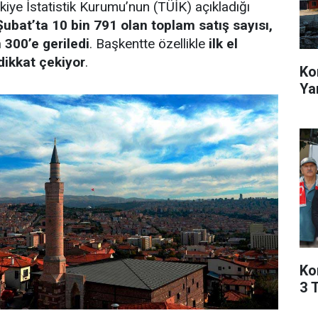
rkiye İstatistik Kurumu’nun (TÜİK) açıkladığı
ubat’ta 10 bin 791 olan toplam satış sayısı,
 300’e geriledi
. Başkentte özellikle
ilk el
dikkat çekiyor
.
Ko
Ya
Ko
3 T