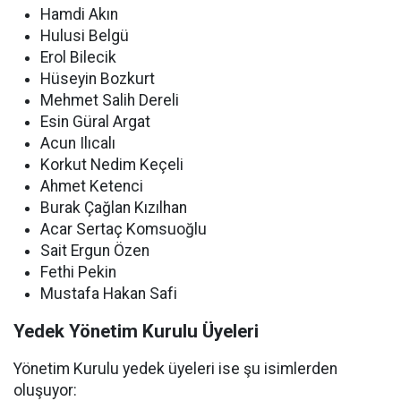
Hamdi Akın
Hulusi Belgü
Erol Bilecik
Hüseyin Bozkurt
Mehmet Salih Dereli
Esin Güral Argat
Acun Ilıcalı
Korkut Nedim Keçeli
Ahmet Ketenci
Burak Çağlan Kızılhan
Acar Sertaç Komsuoğlu
Sait Ergun Özen
Fethi Pekin
Mustafa Hakan Safi
Yedek Yönetim Kurulu Üyeleri
Yönetim Kurulu yedek üyeleri ise şu isimlerden
oluşuyor: