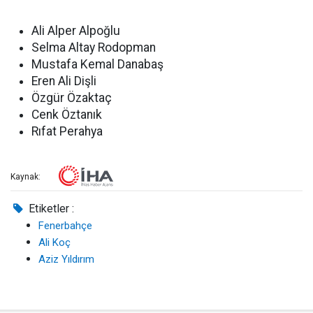
Ali Alper Alpoğlu
Selma Altay Rodopman
Mustafa Kemal Danabaş
Eren Ali Dişli
Özgür Özaktaç
Cenk Öztanık
Rıfat Perahya
Kaynak:
Etiketler :
Fenerbahçe
Ali Koç
Aziz Yıldırım