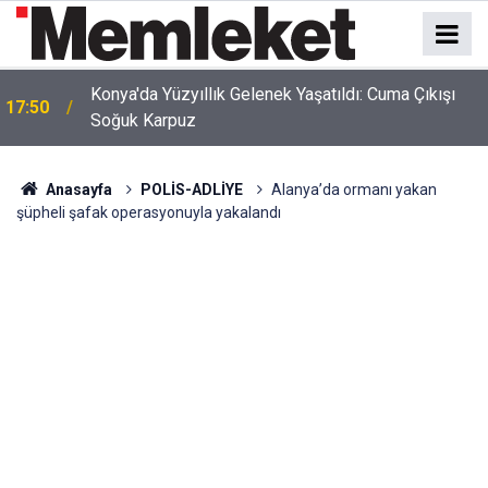
17:48
İnsan İhmali Minik Carettanın Sonu Oldu
Anasayfa
POLİS-ADLİYE
Alanya’da ormanı yakan
şüpheli şafak operasyonuyla yakalandı