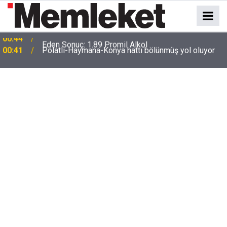
e
00:41
Polatlı-Haymana-Konya hattı bölünmüş yol oluyor