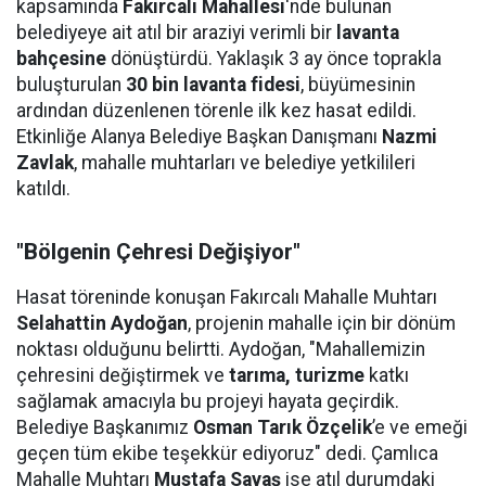
kapsamında
Fakırcalı Mahallesi
'nde bulunan
belediyeye ait atıl bir araziyi verimli bir
lavanta
bahçesine
dönüştürdü. Yaklaşık 3 ay önce toprakla
buluşturulan
30 bin lavanta fidesi
, büyümesinin
ardından düzenlenen törenle ilk kez hasat edildi.
Etkinliğe Alanya Belediye Başkan Danışmanı
Nazmi
Zavlak
, mahalle muhtarları ve belediye yetkilileri
katıldı.
"Bölgenin Çehresi Değişiyor"
Hasat töreninde konuşan Fakırcalı Mahalle Muhtarı
Selahattin Aydoğan
, projenin mahalle için bir dönüm
noktası olduğunu belirtti. Aydoğan, "Mahallemizin
çehresini değiştirmek ve
tarıma, turizme
katkı
sağlamak amacıyla bu projeyi hayata geçirdik.
Belediye Başkanımız
Osman Tarık Özçelik
’e ve emeği
geçen tüm ekibe teşekkür ediyoruz" dedi. Çamlıca
Mahalle Muhtarı
Mustafa Savaş
ise atıl durumdaki