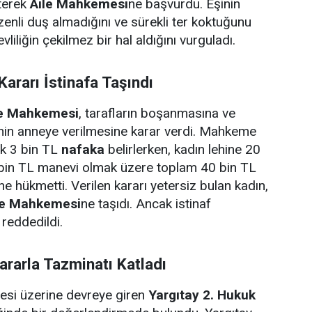
rterek
Aile Mahkemesi
ne başvurdu. Eşinin
enli duş almadığını ve sürekli ter koktuğunu
vliliğin çekilmez bir hal aldığını vurguladı.
ararı İstinafa Taşındı
le Mahkemesi
, tarafların boşanmasına ve
inin anneye verilmesine karar verdi. Mahkeme
ık 3 bin TL
nafaka
belirlerken, kadın lehine 20
bin TL manevi olmak üzere toplam 40 bin TL
 hükmetti. Verilen kararı yetersiz bulan kadın,
ye Mahkemesi
ne taşıdı. Ancak istinaf
reddedildi.
ararla Tazminatı Katladı
mesi üzerine devreye giren
Yargıtay 2. Hukuk