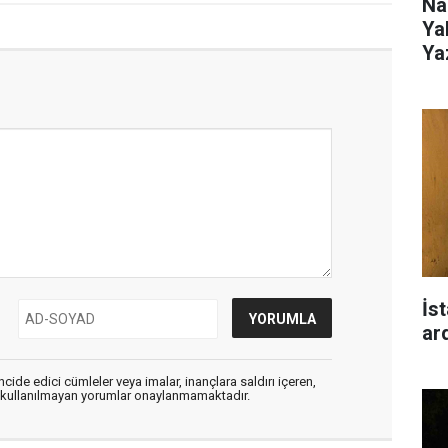
Na
Ya
Ya
İst
ar
cide edici cümleler veya imalar, inançlara saldırı içeren,
er kullanılmayan yorumlar onaylanmamaktadır.