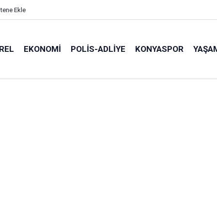
itene Ekle
REL
EKONOMI
POLİS-ADLİYE
KONYASPOR
YAŞA