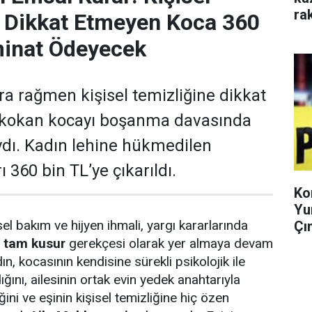
ra
e Dikkat Etmeyen Koca 360
minat Ödeyecek
ara rağmen kişisel temizliğine dikkat
 kokan kocayı boşanma davasında
dı. Kadın lehine hükmedilen
 360 bin TL’ye çıkarıldı.
Ko
Yu
sel bakım ve hijyen ihmali, yargı kararlarında
Çı
e
tam kusur
gerekçesi olarak yer almaya devam
dın, kocasının kendisine sürekli psikolojik ile
ğını, ailesinin ortak evin yedek anahtarıyla
ini ve eşinin kişisel temizliğine hiç özen