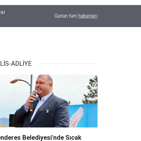
esi
09:10
Menderes Belediyesi'nde Sıcak Gelişme: Rüşvet
Günün tüm
haberleri
LİS-ADLİYE
nderes Belediyesi'nde Sıcak