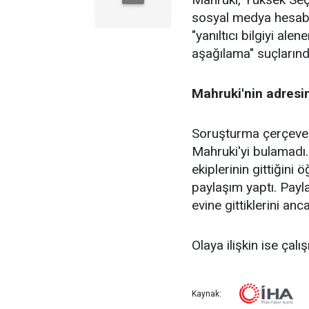
sosyal medya hesabı
"yanıltıcı bilgiyi ale
aşağılama" suçlarınd
Mahruki'nin adresin
Soruşturma çerçevesi
Mahruki'yi bulamadı.
ekiplerinin gittiğin
paylaşım yaptı. Payla
evine gittiklerini anc
Olaya ilişkin ise çalı
Kaynak: