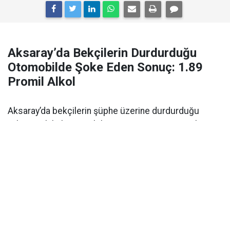
Aksaray’da Bekçilerin Durdurduğu
Otomobilde Şoke Eden Sonuç: 1.89
Promil Alkol
Aksaray’da bekçilerin şüphe üzerine durdurduğu
yabancı plakalı otomobilin sürücüsü 1.89 promil
alkollü çıktı. Ehliyetine 2 yıl el konuldu.
Aksaray’da alkollü araç kullanımı
polisin denetimi
sırasında ortaya çıktı. Olay,
Kılıçaslan Mahallesi
Somuncu Baba Külliyesi
önünde meydana geldi.
Edinilen bilgilere göre, bölgede devriye görevi yapan