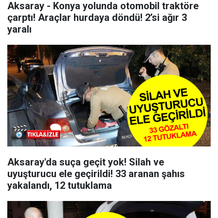
Aksaray - Konya yolunda otomobil traktöre
çarptı! Araçlar hurdaya döndü! 2’si ağır 3
yaralı
Aksaray'da suça geçit yok! Silah ve
uyuşturucu ele geçirildi! 33 aranan şahıs
yakalandı, 12 tutuklama