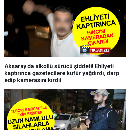
Aksaray'da alkollü sürücü şiddeti! Ehliyeti
kaptırınca gazetecilere küfür yağdırdı, darp
edip kamerasını kırdı!