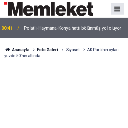
e
00:41
Polatlı-Haymana-Konya hattı bölünmüş yol oluyor
Anasayfa
Foto Galeri
Siyaset
AK Parti'nin oyları
yüzde 50'nin altında