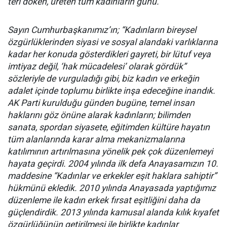
teri döken, üreten tüm kadınların günü.
Sayın Cumhurbaşkanımız’ın; “Kadınların bireysel
özgürlüklerinden siyasi ve sosyal alandaki varlıklarına
kadar her konuda gösterdikleri gayreti, bir lütuf veya
imtiyaz değil, ‘hak mücadelesi’ olarak gördük”
sözleriyle de vurguladığı gibi, biz
kadın ve erkeğin
adalet içinde toplumu birlikte inşa edeceğine inandık.
AK Parti k
urulduğu günden bugüne,
temel insan
haklarını göz önüne alarak kadınların; b
ilimden
sanata, spordan siyasete, eğitimden kültüre hayatın
tüm alanlarında
karar alma mekanizmalarına
katılımının artırılmasına yönelik pek çok düzenlemeyi
hayata geçirdi.
2004 yılında ilk defa Anayasamızın 10.
maddesine “Kadınlar ve erkekler eşit haklara sahiptir”
hükmünü ekledik. 2010 yılında Anayasada yaptığımız
düzenleme ile kadın erkek fırsat eşitliğini daha da
güçlendirdik. 2013 yılında kamusal alanda kılık kıyafet
özgürlüğünün getirilmesi ile birlikte kadınlar