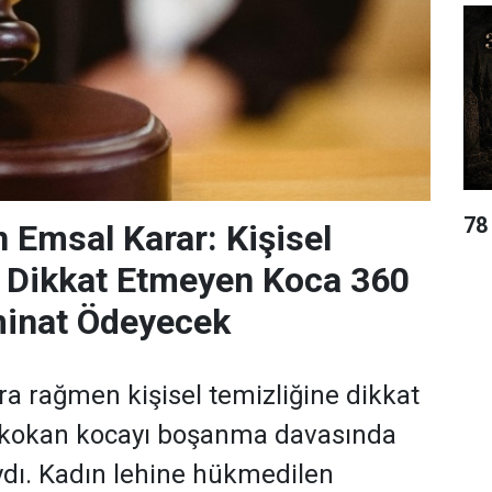
78
n Emsal Karar: Kişisel
e Dikkat Etmeyen Koca 360
minat Ödeyecek
ara rağmen kişisel temizliğine dikkat
 kokan kocayı boşanma davasında
dı. Kadın lehine hükmedilen