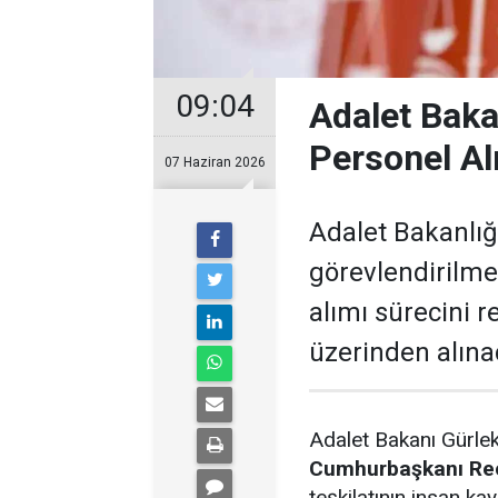
09:04
Adalet Baka
Personel Al
07 Haziran 2026
Adalet Bakanlığ
görevlendirilme
alımı sürecini 
üzerinden alına
Adalet Bakanı Gürle
Cumhurbaşkanı Re
teşkilatının insan k