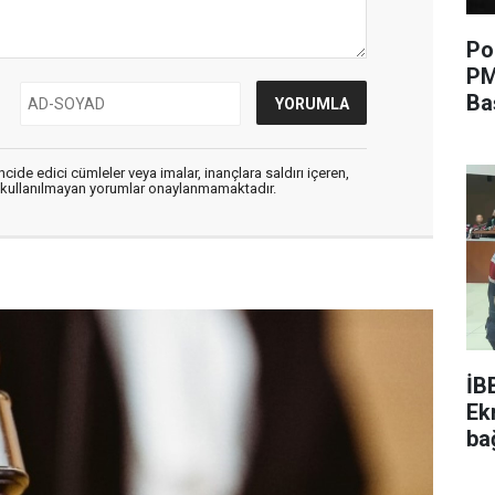
Po
PM
Ba
cide edici cümleler veya imalar, inançlara saldırı içeren,
er kullanılmayan yorumlar onaylanmamaktadır.
İB
Ek
ba