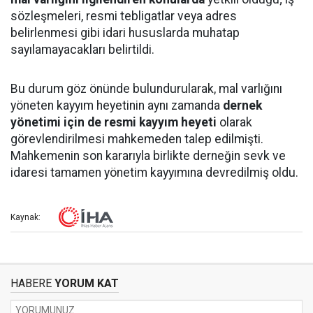
sözleşmeleri, resmi tebligatlar veya adres
belirlenmesi gibi idari hususlarda muhatap
sayılamayacakları belirtildi.
Bu durum göz önünde bulundurularak, mal varlığını
yöneten kayyım heyetinin aynı zamanda
dernek
yönetimi için de resmi kayyım heyeti
olarak
görevlendirilmesi mahkemeden talep edilmişti.
Mahkemenin son kararıyla birlikte derneğin sevk ve
idaresi tamamen yönetim kayyımına devredilmiş oldu.
Kaynak:
HABERE
YORUM KAT