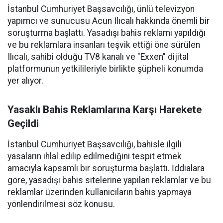
İstanbul Cumhuriyet Başsavcılığı, ünlü televizyon
yapımcı ve sunucusu Acun Ilıcalı hakkında önemli bir
soruşturma başlattı. Yasadışı bahis reklamı yapıldığı
ve bu reklamlara insanları teşvik ettiği öne sürülen
Ilıcalı, sahibi olduğu TV8 kanalı ve "Exxen" dijital
platformunun yetkilileriyle birlikte şüpheli konumda
yer alıyor.
Yasaklı Bahis Reklamlarına Karşı Harekete
Geçildi
İstanbul Cumhuriyet Başsavcılığı, bahisle ilgili
yasaların ihlal edilip edilmediğini tespit etmek
amacıyla kapsamlı bir soruşturma başlattı. İddialara
göre, yasadışı bahis sitelerine yapılan reklamlar ve bu
reklamlar üzerinden kullanıcıların bahis yapmaya
yönlendirilmesi söz konusu.