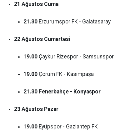
21 Ağustos Cuma
21.30
Erzurumspor FK - Galatasaray
22 Ağustos Cumartesi
19.00
Çaykur Rizespor - Samsunspor
19.00
Çorum FK - Kasımpaşa
21.30
Fenerbahçe - Konyaspor
23 Ağustos Pazar
19.00
Eyüpspor - Gaziantep FK