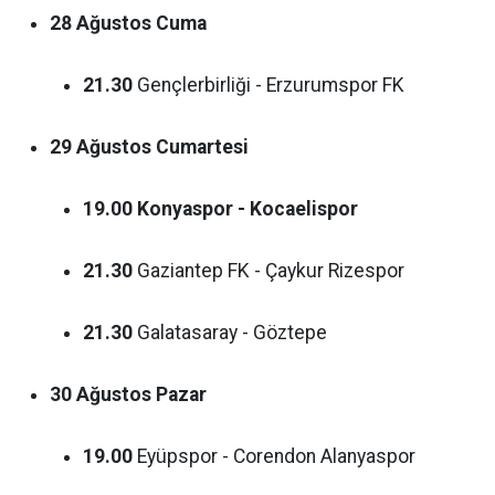
28 Ağustos Cuma
21.30
Gençlerbirliği - Erzurumspor FK
29 Ağustos Cumartesi
19.00
Konyaspor - Kocaelispor
21.30
Gaziantep FK - Çaykur Rizespor
21.30
Galatasaray - Göztepe
30 Ağustos Pazar
19.00
Eyüpspor - Corendon Alanyaspor