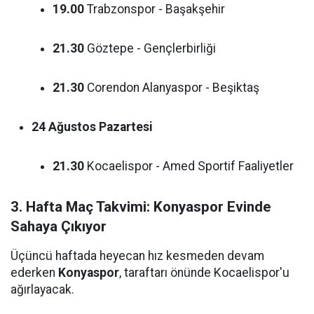
19.00
Trabzonspor - Başakşehir
21.30
Göztepe - Gençlerbirliği
21.30
Corendon Alanyaspor - Beşiktaş
24 Ağustos Pazartesi
21.30
Kocaelispor - Amed Sportif Faaliyetler
3. Hafta Maç Takvimi: Konyaspor Evinde
Sahaya Çıkıyor
Üçüncü haftada heyecan hız kesmeden devam
ederken
Konyaspor
, taraftarı önünde Kocaelispor'u
ağırlayacak.