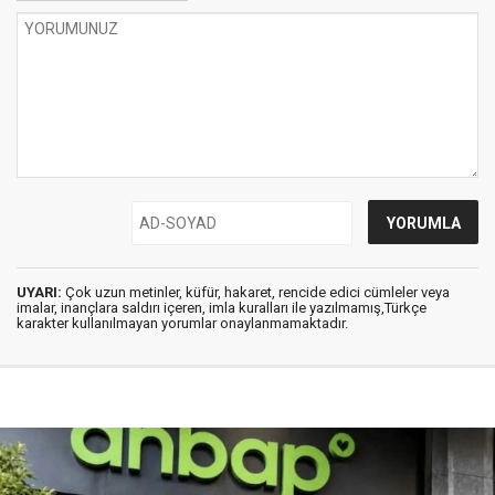
UYARI:
Çok uzun metinler, küfür, hakaret, rencide edici cümleler veya
imalar, inançlara saldırı içeren, imla kuralları ile yazılmamış,Türkçe
karakter kullanılmayan yorumlar onaylanmamaktadır.