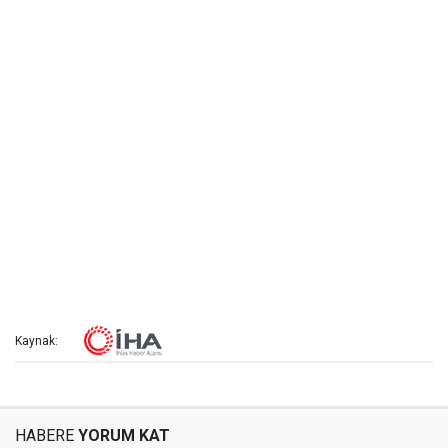
Kaynak:
HABERE
YORUM KAT