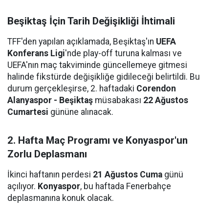
Beşiktaş İçin Tarih Değişikliği İhtimali
TFF'den yapılan açıklamada, Beşiktaş'ın
UEFA
Konferans Ligi
'nde play-off turuna kalması ve
UEFA'nın maç takviminde güncellemeye gitmesi
halinde fikstürde değişikliğe gidileceği belirtildi. Bu
durum gerçekleşirse, 2. haftadaki
Corendon
Alanyaspor - Beşiktaş
müsabakası
22 Ağustos
Cumartesi
gününe alınacak.
2. Hafta Maç Programı ve Konyaspor'un
Zorlu Deplasmanı
İkinci haftanın perdesi
21 Ağustos Cuma
günü
açılıyor.
Konyaspor
, bu haftada Fenerbahçe
deplasmanına konuk olacak.