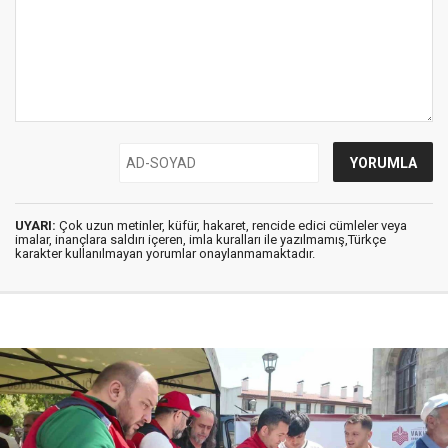
UYARI:
Çok uzun metinler, küfür, hakaret, rencide edici cümleler veya
imalar, inançlara saldırı içeren, imla kuralları ile yazılmamış,Türkçe
karakter kullanılmayan yorumlar onaylanmamaktadır.