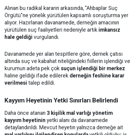
Alınan bu radikal kararın arkasında, "Ahbaplar Suç
Örgütü"ne yönelik yürütülen kapsamlı soruşturma yer
alıyor. Hazırlanan davanamede, derneğin amacının
yürütülen suç faaliyetleri nedeniyle artık
imkansız
hale geldiği
vurgulandı.
Davanamede yer alan tespitlere göre, dernek çatısı
altında suç ve kabahat niteliğindeki fiillerin işlendiği ve
kurumun adeta pek çok
suçun işlendiği bir merkez
haline geldiği ifade edilerek
derneğin feshine karar
verilmesi
talep edildi.
Kayyım Heyetinin Yetki Sınırları Belirlendi
Daha önce atanan
3 kişilik mal varlığı yönetim
kayyım heyetinin
yetki alanı da davanamede
detaylandırıldı. Mevcut heyetin yalnızca derneğe ait
mal varlığını ilgilendiren konularda
yetkili olduğu; iş