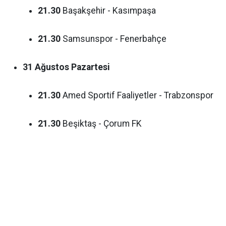
21.30
Başakşehir - Kasımpaşa
21.30
Samsunspor - Fenerbahçe
31 Ağustos Pazartesi
21.30
Amed Sportif Faaliyetler - Trabzonspor
21.30
Beşiktaş - Çorum FK