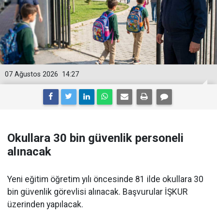
07 Ağustos 2026
14:27
Okullara 30 bin güvenlik personeli
alınacak
Yeni eğitim öğretim yılı öncesinde 81 ilde okullara 30
bin güvenlik görevlisi alınacak. Başvurular İŞKUR
üzerinden yapılacak.