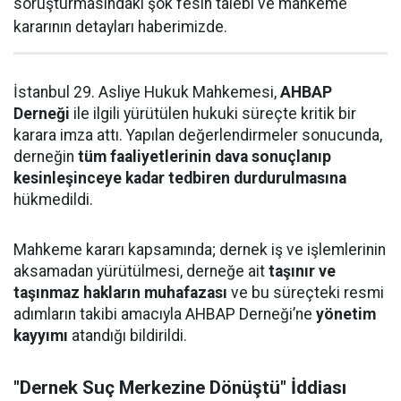
soruşturmasındaki şok fesih talebi ve mahkeme
kararının detayları haberimizde.
İstanbul 29. Asliye Hukuk Mahkemesi,
AHBAP
Derneği
ile ilgili yürütülen hukuki süreçte kritik bir
karara imza attı. Yapılan değerlendirmeler sonucunda,
derneğin
tüm faaliyetlerinin dava sonuçlanıp
kesinleşinceye kadar tedbiren durdurulmasına
hükmedildi.
Mahkeme kararı kapsamında; dernek iş ve işlemlerinin
aksamadan yürütülmesi, derneğe ait
taşınır ve
taşınmaz hakların muhafazası
ve bu süreçteki resmi
adımların takibi amacıyla AHBAP Derneği’ne
yönetim
kayyımı
atandığı bildirildi.
"Dernek Suç Merkezine Dönüştü" İddiası