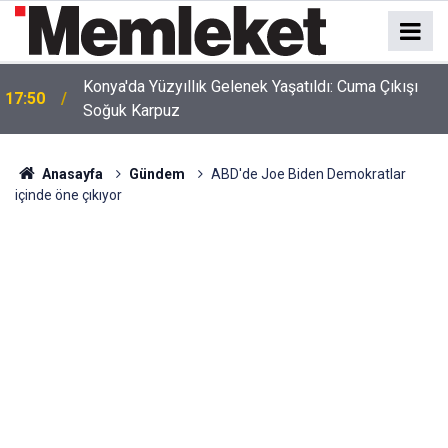
Konya'da Yüzyıllık Gelenek Yaşatıldı: Cuma Çıkışı
17:50
Soğuk Karpuz
17:48
İnsan İhmali Minik Carettanın Sonu Oldu
Anasayfa
Gündem
ABD'de Joe Biden Demokratlar
içinde öne çıkıyor