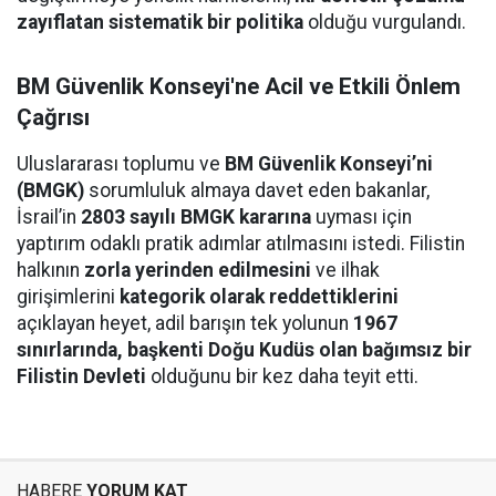
zayıflatan sistematik bir politika
olduğu vurgulandı.
BM Güvenlik Konseyi'ne Acil ve Etkili Önlem
Çağrısı
Uluslararası toplumu ve
BM Güvenlik Konseyi’ni
(BMGK)
sorumluluk almaya davet eden bakanlar,
İsrail’in
2803 sayılı BMGK kararına
uyması için
yaptırım odaklı pratik adımlar atılmasını istedi. Filistin
halkının
zorla yerinden edilmesini
ve ilhak
girişimlerini
kategorik olarak reddettiklerini
açıklayan heyet, adil barışın tek yolunun
1967
sınırlarında, başkenti Doğu Kudüs olan bağımsız bir
Filistin Devleti
olduğunu bir kez daha teyit etti.
HABERE
YORUM KAT