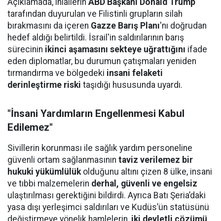
Açıklamada, ihlallerin
ABD Başkanı Donald Trump
tarafından duyurulan ve Filistinli grupların silah
bırakmasını da içeren
Gazze Barış Planı
'nı doğrudan
hedef aldığı belirtildi. İsrail'in saldırılarının barış
sürecinin
ikinci aşamasını sekteye uğrattığını
ifade
eden diplomatlar, bu durumun çatışmaları yeniden
tırmandırma ve bölgedeki
insani felaketi
derinleştirme riski
taşıdığı hususunda uyardı.
"İnsani Yardımların Engellenmesi Kabul
Edilemez"
Sivillerin korunması ile sağlık yardım personeline
güvenli ortam sağlanmasının
taviz verilemez bir
hukuki yükümlülük
olduğunu altını çizen 8 ülke, insani
ve tıbbi malzemelerin
derhal, güvenli ve engelsiz
ulaştırılması gerektiğini bildirdi. Ayrıca Batı Şeria’daki
yasa dışı yerleşimci saldırıları ve Kudüs’ün statüsünü
değiştirmeye yönelik hamlelerin,
iki devletli çözümü