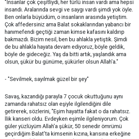
"İnsanlar çok çeşitliydi, her türlü insan vardı ama hepsi
insandı. Aralarında sevgi ve saygı vardı şimdi yok öyle.
Ben onlarla büyüdüm, o insanların arasında yetiştim.
Çok affedersiniz ama Balat sokaklarından yabancı bir
hanımefendi geçtiği zaman kimse kafasını kaldırıp
bakmazdı. Bizim nesil, ben bu ahlakla yetiştik. Şimdi
de bu ahlakla hayata devam ediyoruz, böyle geldik,
böyle de gideceğiz. Yaş da bitti artık, yaşlandık ama
olsun, şükür bu günüme, şükürler olsun Allah'a."
- "Sevilmek, sayılmak güzel bir şey"
Savaş, kazandığı parayla 7 çocuk okuttuğunu aynı
zamanda rahatsız olan eşiyle ilgilendiğini dile
getirerek, sözlerini, "Eşim hayatta fakat o da rahatsız.
İlik kanseri oldu. Evdeyken eşimle ilgileniyorum. Çok
güler yüzlüyüm Allah'a şükür, 50 senedir ömrümü
geçirdiğim Balat'ta kimsenin kızına, karısına erkeğine