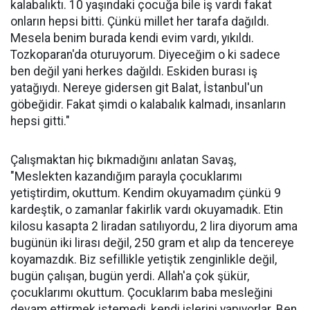
kalabalıktı. 10 yaşındaki çocuğa bile iş vardı fakat
onların hepsi bitti. Çünkü millet her tarafa dağıldı.
Mesela benim burada kendi evim vardı, yıkıldı.
Tozkoparan'da oturuyorum. Diyeceğim o ki sadece
ben değil yani herkes dağıldı. Eskiden burası iş
yatağıydı. Nereye gidersen git Balat, İstanbul'un
göbeğidir. Fakat şimdi o kalabalık kalmadı, insanların
hepsi gitti."
Çalışmaktan hiç bıkmadığını anlatan Savaş,
"Meslekten kazandığım parayla çocuklarımı
yetiştirdim, okuttum. Kendim okuyamadım çünkü 9
kardeştik, o zamanlar fakirlik vardı okuyamadık. Etin
kilosu kasapta 2 liradan satılıyordu, 2 lira diyorum ama
bugünün iki lirası değil, 250 gram et alıp da tencereye
koyamazdık. Biz sefillikle yetiştik zenginlikle değil,
bugün çalışan, bugün yerdi. Allah'a çok şükür,
çocuklarımı okuttum. Çocuklarım baba mesleğini
devam ettirmek istemedi, kendi işlerini yapıyorlar. Ben