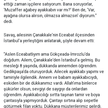
ettiği zaman işçilere satıyorum. Bana soruyorlar,
'Muzaffer ağabey ayakkabın var mı?' Ben de, 'Var,
ayağına olursa alırsın, olmazsa almazsın' diyorum."
dedi.
Savaş, ailesinin Çanakkale'nin Eceabat ilçesinden
İstanbul'a yerleştiğini anlatarak, şöyle devam etti:
"Aslen Eceabatlıyım ama Gökçeada-İmrozlu'da
doğdum. Ailem, Çanakkale'den İstanbul'a gelmiş. Bu
mesleği 8 yaşında, dükkanda annemden öğrendim.
Gedikpaşa'da oturuyorduk. Ailecek ayakkabı yapımı ve
tamiriyle ilgilendik. Annem ve babam ayakkabıcıydı,
eskiden bir de dükkanımız vardı. Allah'ıma binlerce
şükürler olsun, sevgiyi de saygıyı da onlardan
öğrendim. Ayakkabıcılığı sırtta taşınan tamir ve boya
çantasıyla yapmıyorduk. Çantayı sırtına alıp sepetle
götürmek filan yoktu. Dükkana müşterilerimiz gelirdi.