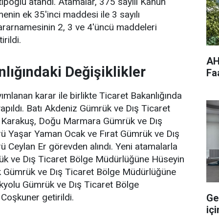
ipoğlu atandı. Atamalar, 375 sayılı Kanun
in ek 35'inci maddesi ile 3 sayılı
rarnamesinin 2, 3 ve 4'üncü maddeleri
rildi.
AH
lığındaki Değişiklikler
Fa
mlanan karar ile birlikte Ticaret Bakanlığında
yapıldı. Batı Akdeniz Gümrük ve Dış Ticaret
 Karakuş, Doğu Marmara Gümrük ve Dış
rü Yaşar Yaman Ocak ve Fırat Gümrük ve Dış
 Ceylan Er görevden alındı. Yeni atamalarla
k ve Dış Ticaret Bölge Müdürlüğüne Hüseyin
k Gümrük ve Dış Ticaret Bölge Müdürlüğüne
kyolu Gümrük ve Dış Ticaret Bölge
oşkuner getirildi.
Ge
içi