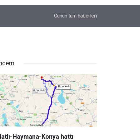
00:37
Erkin Koray'ı bir tek onlar hatırladı
Günün tüm
haberleri
ndem
latlı-Haymana-Konya hattı