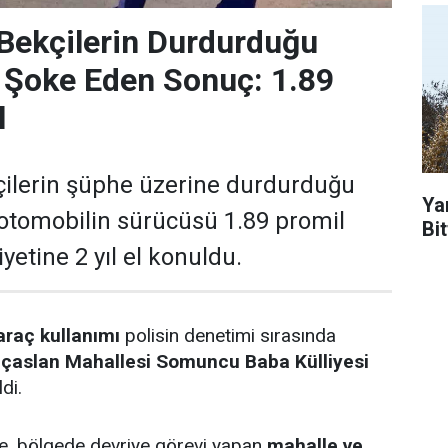
Bekçilerin Durdurduğu
 Şoke Eden Sonuç: 1.89
l
çilerin şüphe üzerine durdurduğu
Ya
 otomobilin sürücüsü 1.89 promil
Bit
liyetine 2 yıl el konuldu.
araç kullanımı
polisin denetimi sırasında
lıçaslan Mahallesi Somuncu Baba Külliyesi
di.
öre, bölgede devriye görevi yapan
mahalle ve