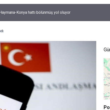
-Haymana-Konya hattı bölünmüş yol oluyor
ndı
Gü
Po