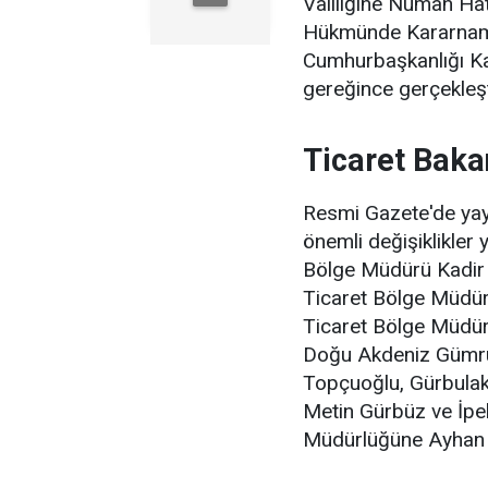
Valiliğine Numan Hat
Hükmünde Kararnamen
Cumhurbaşkanlığı Ka
gereğince gerçekleşti
Ticaret Bakan
Resmi Gazete'de yayı
önemli değişiklikler 
Bölge Müdürü Kadir
Ticaret Bölge Müdü
Ticaret Bölge Müdürü
Doğu Akdeniz Gümrü
Topçuoğlu, Gürbula
Metin Gürbüz ve İpe
Müdürlüğüne Ayhan C