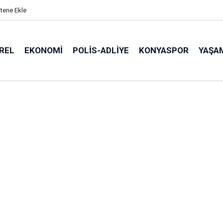
itene Ekle
REL
EKONOMI
POLİS-ADLİYE
KONYASPOR
YAŞA