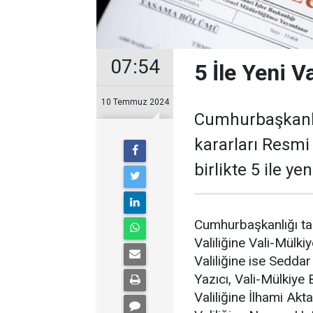
07:54
5 İle Yeni V
10 Temmuz 2024
Cumhurbaşkanlı
kararları Resmi
birlikte 5 ile yen
Cumhurbaşkanlığı ta
Valiliğine Vali-Mülk
Valiliğine ise Sedda
Yazıcı, Vali-Mülkiye 
Valiliğine İlhami Ak