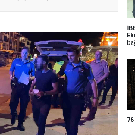
İB
Ek
ba
78