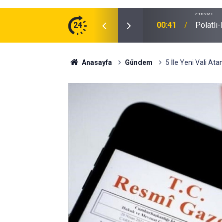
ğu Otomobilde Şoke Eden Sonuç: 1.89 Promil
24
00:41
Polatlı
Anasayfa
Gündem
5 İle Yeni Vali Ata