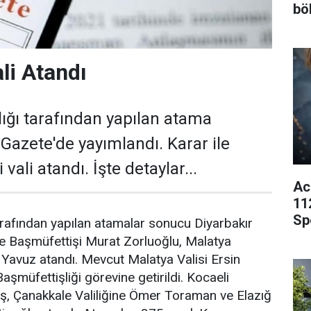
bö
ali Atandı
ğı tarafından yapılan atama
 Gazete'de yayımlandı. Karar ile
i vali atandı. İşte detaylar...
Ac
11
Sp
rafından yapılan atamalar sonucu Diyarbakır
iye Başmüfettişi Murat Zorluoğlu, Malatya
r Yavuz atandı. Mevcut Malatya Valisi Ersin
Başmüfettişliği görevine getirildi. Kocaeli
taş, Çanakkale Valiliğine Ömer Toraman ve Elazığ