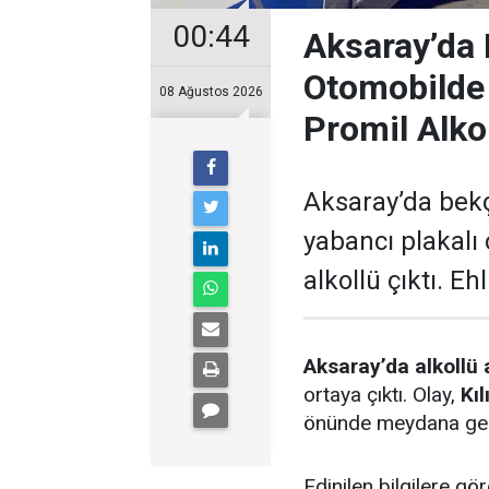
00:44
Aksaray’da 
Otomobilde
08 Ağustos 2026
Promil Alko
Aksaray’da bek
yabancı plakalı
alkollü çıktı. Eh
Aksaray’da alkollü 
ortaya çıktı. Olay,
Kı
önünde meydana gel
Edinilen bilgilere g