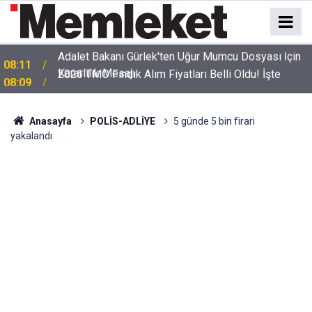
2026 TMO Fındık Alım Fiyatları Belli Oldu! İşte
08:09
Giresun ve Levant Kalite Fiyat Listesi
Anasayfa
POLİS-ADLİYE
5 günde 5 bin firari
yakalandı