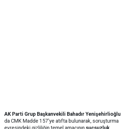
AK Parti Grup Başkanvekili Bahadır Yenişehirlioğlu
da CMK Madde 157'ye atıfta bulunarak, soruşturma
evresindeki gizliliğin temel amacının
suçsuzluk