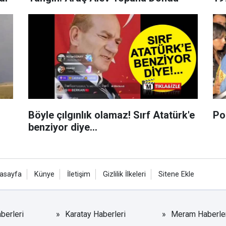
Böyle çılgınlık olamaz! Sırf Atatürk'e
Pol
benziyor diye...
asayfa
Künye
İletişim
Gizlilik İlkeleri
Sitene Ekle
berleri
Karatay Haberleri
Meram Haberler