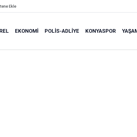
itene Ekle
REL
EKONOMI
POLİS-ADLİYE
KONYASPOR
YAŞA