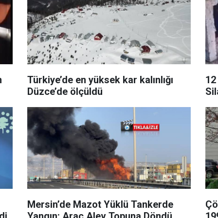
n
Türkiye’de en yüksek kar kalınlığı
12
Düzce’de ölçüldü
Si
Mersin’de Mazot Yüklü Tankerde
Çö
di
Yangın: Araç Alev Topuna Döndü
19